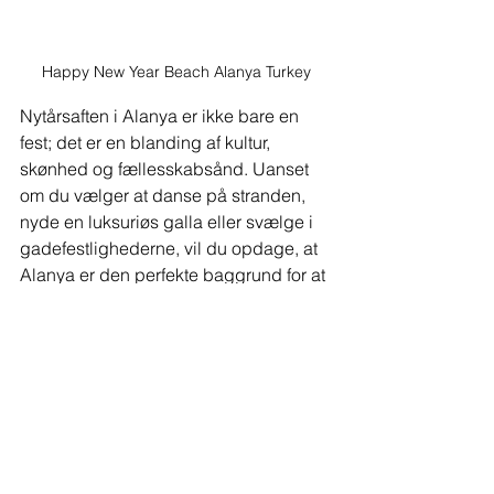
Happy New Year Beach Alanya Turkey
Nytårsaften i Alanya er ikke bare en 
fest; det er en blanding af kultur, 
skønhed og fællesskabsånd. Uanset 
om du vælger at danse på stranden, 
nyde en luksuriøs galla eller svælge i 
gadefestlighederne, vil du opdage, at 
Alanya er den perfekte baggrund for at 
byde 2025 velkommen. Forbered dig 
på en aften fyldt med dejlige 
oplevelser, og glem ikke at fang hvert 
øjeblik!
For yderligere detaljer om specifikke 
begivenheder eller anbefalinger, kan 
du henvise til vores tidligere indlæg 