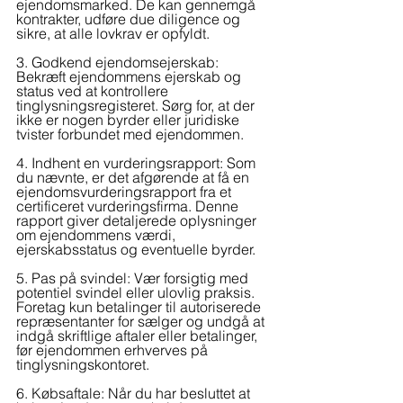
ejendomsmarked. De kan gennemgå 
kontrakter, udføre due diligence og 
sikre, at alle lovkrav er opfyldt.
3. Godkend ejendomsejerskab: 
Bekræft ejendommens ejerskab og 
status ved at kontrollere 
tinglysningsregisteret. Sørg for, at der 
ikke er nogen byrder eller juridiske 
tvister forbundet med ejendommen.
4. Indhent en vurderingsrapport: Som 
du nævnte, er det afgørende at få en 
ejendomsvurderingsrapport fra et 
certificeret vurderingsfirma. Denne 
rapport giver detaljerede oplysninger 
om ejendommens værdi, 
ejerskabsstatus og eventuelle byrder.
5. Pas på svindel: Vær forsigtig med 
potentiel svindel eller ulovlig praksis. 
Foretag kun betalinger til autoriserede 
repræsentanter for sælger og undgå at 
indgå skriftlige aftaler eller betalinger, 
før ejendommen erhverves på 
tinglysningskontoret.
6. Købsaftale: Når du har besluttet at 