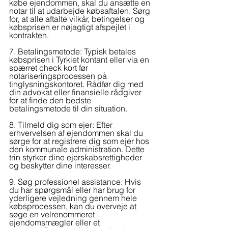
købe ejendommen, skal du ansætte en 
notar til at udarbejde købsaftalen. Sørg 
for, at alle aftalte vilkår, betingelser og 
købsprisen er nøjagtigt afspejlet i 
kontrakten.
7. Betalingsmetode: Typisk betales 
købsprisen i Tyrkiet kontant eller via en 
spærret check kort før 
notariseringsprocessen på 
tinglysningskontoret. Rådfør dig med 
din advokat eller finansielle rådgiver 
for at finde den bedste 
betalingsmetode til din situation.
8. Tilmeld dig som ejer: Efter 
erhvervelsen af ejendommen skal du 
sørge for at registrere dig som ejer hos 
den kommunale administration. Dette 
trin styrker dine ejerskabsrettigheder 
og beskytter dine interesser.
9. Søg professionel assistance: Hvis 
du har spørgsmål eller har brug for 
yderligere vejledning gennem hele 
købsprocessen, kan du overveje at 
søge en velrenommeret 
ejendomsmægler eller et 