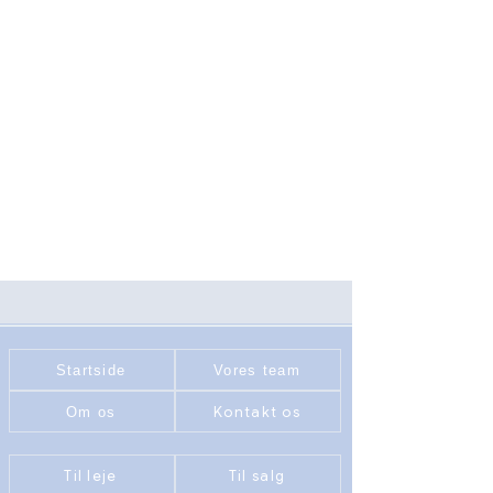
Startside
Vores team
Kontakt os
Om os
Til leje
Til salg