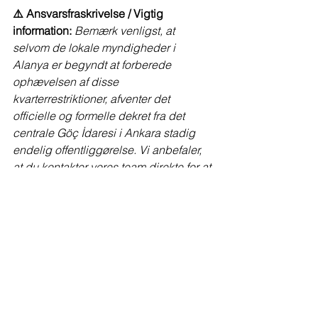
⚠️ Ansvarsfraskrivelse / Vigtig 
information:
Bemærk venligst, at 
selvom de lokale myndigheder i 
Alanya er begyndt at forberede 
ophævelsen af disse 
kvarterrestriktioner, afventer det 
officielle og formelle dekret fra det 
centrale Göç İdaresi i Ankara stadig 
endelig offentliggørelse. Vi anbefaler, 
at du kontakter vores team direkte for at 
få de absolut seneste 
realtidsopdateringer, før du færdiggør 
langsigtede lejekontrakter eller 
ejendomsinvesteringer med henblik på 
opholdstilladelse.
Danskere i Alanya
Remote work Tyrkiet 2026
Hjemmekontor ved havet