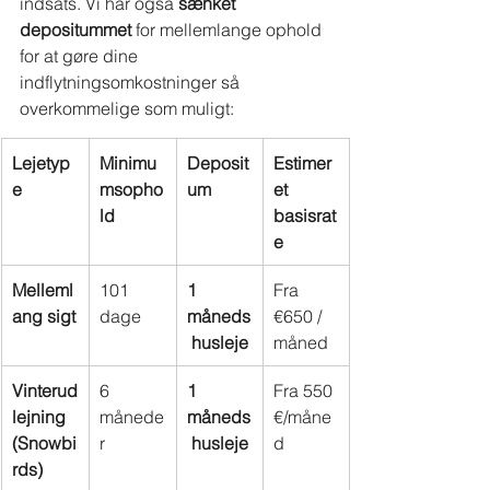
indsats. Vi har også
sænket 
depositummet
for mellemlange ophold 
for at gøre dine 
indflytningsomkostninger så 
overkommelige som muligt:
Lejetyp
Minimu
Deposit
Estimer
e
msopho
um
et 
ld
basisrat
e
Melleml
101 
1 
Fra 
ang sigt
dage
måneds
€650 / 
 husleje
måned
Vinterud
6 
1 
Fra 550 
lejning 
månede
måneds
€/måne
(Snowbi
r
 husleje
d
rds)