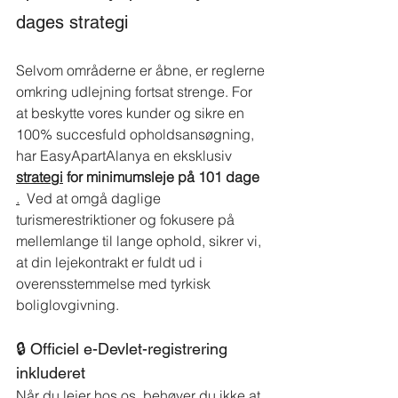
dages strategi
Selvom områderne er åbne, er reglerne 
omkring udlejning fortsat strenge. For 
at beskytte vores kunder og sikre en 
100% succesfuld opholdsansøgning, 
har EasyApartAlanya en eksklusiv
strategi
for minimumsleje på 101 dage
.
Ved
at
omgå daglige 
turismerestriktioner og fokusere på 
mellemlange til lange ophold, sikrer vi, 
at din lejekontrakt er fuldt ud i 
overensstemmelse med tyrkisk 
boliglovgivning.
🔒 Officiel e-Devlet-registrering 
inkluderet
Når du lejer hos os, behøver du ikke at 