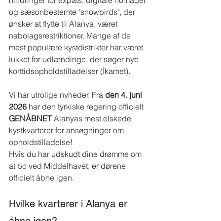
hindringer for expats, digitale nomader 
og sæsonbestemte "snowbirds", der 
ønsker at flytte til Alanya, været 
nabolagsrestriktioner. Mange af de 
mest populære kystdistrikter har været 
lukket for udlændinge, der søger nye 
korttidsopholdstilladelser (İkamet).
Vi har utrolige nyheder. Fra
den 4. juni 
2026
har den tyrkiske regering officielt
GENÅBNET
Alanyas mest elskede 
kystkvarterer for ansøgninger om 
opholdstilladelse!
Hvis du har udskudt dine drømme om 
at bo ved Middelhavet, er dørene 
officielt åbne igen.
Hvilke kvarterer i Alanya er 