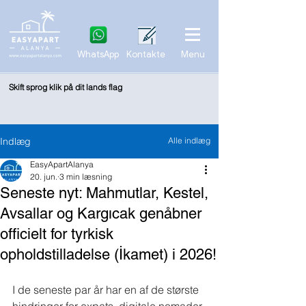
WhatsApp
Kontakte
Menu
Skift sprog klik på dit lands flag
Indlæg
Alle indlæg
EasyApartAlanya
20. jun.
3 min læsning
Seneste nyt: Mahmutlar, Kestel,
Avsallar og Kargıcak genåbner
officielt for tyrkisk
opholdstilladelse (İkamet) i 2026!
I de seneste par år har en af de største 