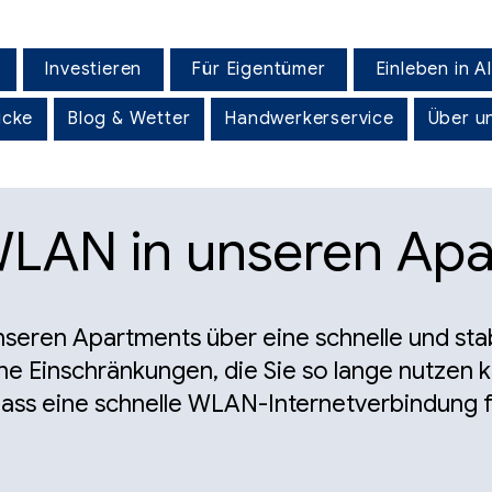
Investieren
Für Eigentümer
Einleben in A
icke
Blog & Wetter
Handwerkerservice
Über u
WLAN in unseren Ap
unseren Apartments über eine schnelle und st
e Einschränkungen, die Sie so lange nutzen k
ass eine schnelle WLAN-Internetverbindung fü