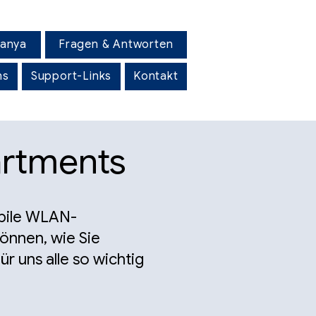
lanya
Fragen & Antworten
ns
Support-Links
Kontakt
artments
abile WLAN-
önnen, wie Sie
r uns alle so wichtig