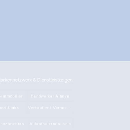
arkennetzwerk & Dienstleistungen
-Immobilien
Handwerker Alanya
ort-Links
Verkaufen / Vermieten
nachrichten
Aufenthaltserlaubnis