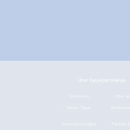
Über EasyApartAlanya
Startseite
Über u
Unser Team
Kontakti
Dienstleistungen
Partner 