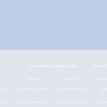
Unser M
Immobilien & Vermietungen
ns
Mieten
Kaufen
Strand
eren
Kaufen am Strand
Online-Buchung
Supp
B2B
Wunschliste erstellen
Fragen & Antworten
Rechts