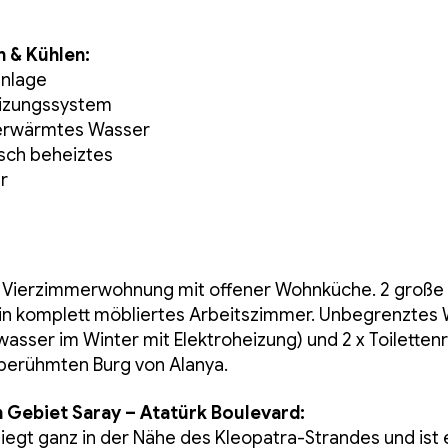
 & Kühlen:
anlage
eizungssystem
 erwärmtes Wasser
isch beheiztes
r
:
e Vierzimmerwohnung mit offener Wohnküche. 2 große
in komplett möbliertes Arbeitszimmer. Unbegrenztes W
er im Winter mit Elektroheizung) und 2 x Toilettenrä
 berühmten Burg von Alanya.
 Gebiet Saray – Atatürk Boulevard:
liegt ganz in der Nähe des Kleopatra-Strandes und ist e