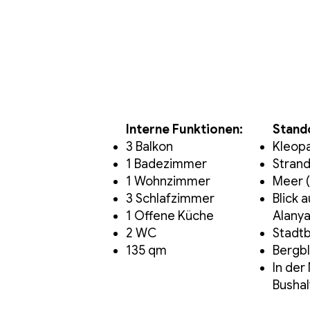
Interne Funktionen:
Stand
3 Balkon
Kleop
1 Badezimmer
Strand
1 Wohnzimmer
Meer 
3 Schlafzimmer
Blick 
1 Offene Küche
Alany
2 WC
Stadtb
135 qm
Bergbl
In der
Bushal