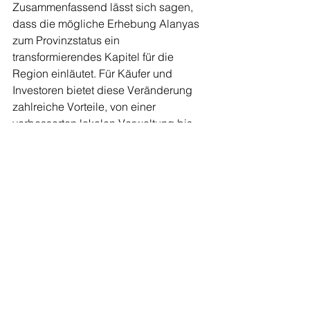
Zusammenfassend lässt sich sagen, 
dass die mögliche Erhebung Alanyas 
zum Provinzstatus ein 
transformierendes Kapitel für die 
Region einläutet. Für Käufer und 
Investoren bietet diese Veränderung 
zahlreiche Vorteile, von einer 
verbesserten lokalen Verwaltung bis 
hin zu einer gestärkten Wirtschaft und 
einer verbesserten Lebensqualität. Da 
sich die Verwaltungsstrukturen 
weiterentwickeln und Möglichkeiten 
entstehen, ist Alanya bereit, 
inländische und ausländische 
Investitionen gleichermaßen 
anzuziehen, was auf eine glänzendere 
und wohlhabendere Zukunft hindeutet.
Für diejenigen, die einen Umzug oder 