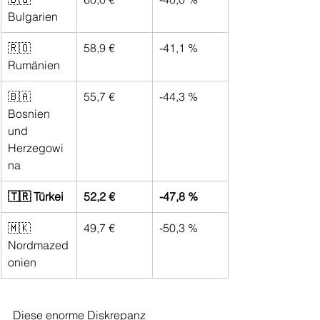
Bulgarien
🇷🇴 
58,9 €
-41,1 %
Rumänien
🇧🇦 
55,7 €
-44,3 %
Bosnien 
und 
Herzegowi
na
🇹🇷 Türkei
52,2 €
-47,8 %
🇲🇰 
49,7 €
-50,3 %
Nordmazed
onien
Diese enorme Diskrepanz 