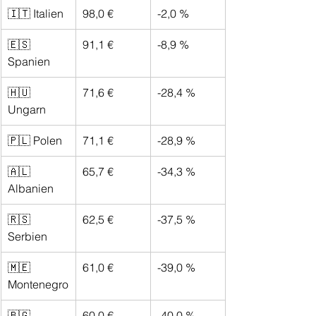
🇮🇹 Italien
98,0 €
-2,0 %
🇪🇸 
91,1 €
-8,9 %
Spanien
🇭🇺 
71,6 €
-28,4 %
Ungarn
🇵🇱 Polen
71,1 €
-28,9 %
🇦🇱 
65,7 €
-34,3 %
Albanien
🇷🇸 
62,5 €
-37,5 %
Serbien
🇲🇪 
61,0 €
-39,0 %
Montenegro
🇧🇬 
60,0 €
-40,0 %