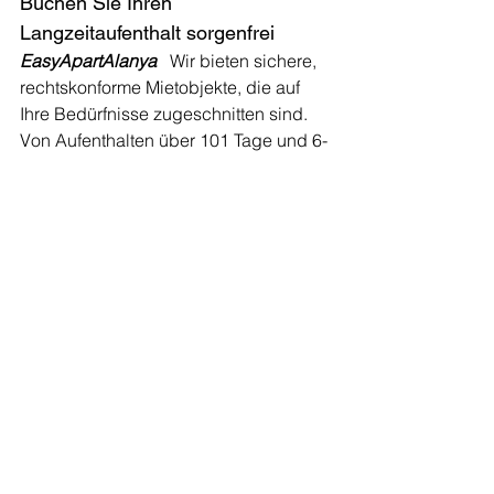
Buchen Sie Ihren 
Langzeitaufenthalt sorgenfrei
EasyApartAlanya
 Wir bieten sichere, 
rechtskonforme Mietobjekte, die auf 
Ihre Bedürfnisse zugeschnitten sind. 
Von Aufenthalten über 101 Tage und 6-
monatige Wintermieten bis hin zu 
mehrjährigen Mietverträgen – unsere 
Objekte entsprechen vollständig den 
türkischen Wohnungsbauvorschriften.
Alanya Weather
Turkey Winter Escape
Alanya Expat Life
Alanya Furnished Apartments
Arbeiten in der Türkei
Wohnung mieten Alanya 6 Monate
Preis-Leistungs-Verhältnis Alanya
Strandbüro Alanya
Auswandern nach Alanya
Möblierte Wohnung Alanya
Mediterranean Lifestyle
Alanya Real Estate
Best Place to Stay in Alanya
Swimming in February
Expat Community Türkei