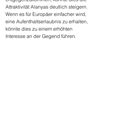
Attraktivität Alanyas deutlich steigern. 
Wenn es für Europäer einfacher wird, 
eine Aufenthaltserlaubnis zu erhalten, 
könnte dies zu einem erhöhten 
Interesse an der Gegend führen.
Zusammenfassend lässt sich sagen, 
dass Alanya zwar vor 
Herausforderungen steht, aber auch 
Chancen bietet, die europäische 
Staatsbürger zur Rückkehr bewegen 
könnten. Wenn die Region ihre 
Erschwinglichkeit, ihren attraktiven 
Lebensstil, ihre Unterstützung durch 
die Gemeinschaft, ihre wirtschaftlichen 
Möglichkeiten und ihre regulatorische 
Flexibilität nutzen kann, stehen die 
Chancen gut, dass das Interesse 