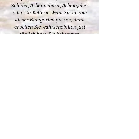
Schüler, Arbeitnehmer, Arbeitgeber
oder Großeltern. Wenn Sie in eine
dieser Kategorien passen, dann
arbeiten Sie wahrscheinlich fast
täglich hart. Sie bekommen
wahrscheinlich nicht so viele
Urlaubstage, wie Sie brauchen. Mit
all Ihrem Stress und Ihrer harten
Arbeit haben Sie sich einen Urlaub
an den Stränden von Alanya /
Antalya verdient. Sie arbeiten hart
und Ihre Bemühungen verdienen es,
mit einem Urlaub belohnt zu werden,
der Ihnen noch viele Jahre in
Erinnerung bleiben wird.
Die Strände in Alanya finden Sie hier