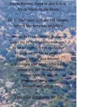
einem Knoten, Sand in den Zehen,
Art zu leben ist die beste.
Ihr Urlaub wird sich wie ein langes,
langes Wochenende anfühlen
Wie sieht ein normaler Tag aus,
wenn Sie in Strandnähe wohnen?
Es ist so ziemlich ein einfacher
Urlaub, wenn Sie es wollen!
Gehen Sie an den Strand,
schwimmen und sonnen Sie sich,
gehen Sie zur Strandbar,
beobachten Sie einen
Sonnenaufgang oder
Sonnenuntergang.
Eine neue Erfahrung für Sie