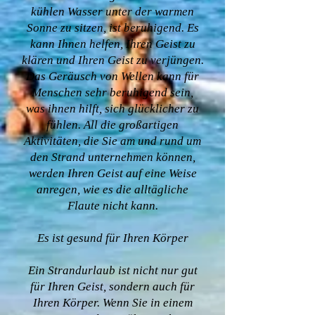
kühlen Wasser unter der warmen
Sonne zu sitzen, ist beruhigend. Es
kann Ihnen helfen, Ihren Geist zu
klären und Ihren Geist zu verjüngen.
Das Geräusch von Wellen kann für
Menschen sehr beruhigend sein,
was ihnen hilft, sich glücklicher zu
fühlen. All die großartigen
Aktivitäten, die Sie am und rund um
den Strand unternehmen können,
werden Ihren Geist auf eine Weise
anregen, wie es die alltägliche
Flaute nicht kann.
Es ist gesund für Ihren Körper
Ein Strandurlaub ist nicht nur gut
für Ihren Geist, sondern auch für
Ihren Körper. Wenn Sie in einem