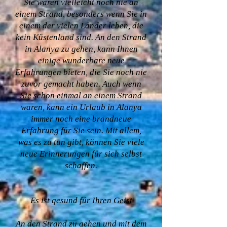
Sie waren vielleicht noch nie an
einem Strand, besonders wenn Sie in
einem der vielen Länder leben, die
kein Küstenland sind. An den Strand
in Alanya zu gehen, kann Ihnen
einige wunderbare neue
Erfahrungen bieten, die Sie noch nie
zuvor gemacht haben. Auch wenn
Sie schon einmal an einem Strand
waren, kann ein Urlaub in Alanya
immer noch eine brandneue
Erfahrung für Sie sein. Mit allem,
was es zu tun gibt, können Sie viele
neue Erinnerungen für sich selbst
schaffen.
Es ist gesund für Ihren Geist
An den Strand zu gehen und mit dem