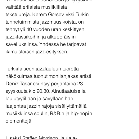
välittää erilaisia musiikillisia 
tekstuureja. Kerem Görsev, yksi Turkin 
tunnetuimmista jazzmuusikoista, on 
tehnyt yli 40 vuoden uran keskittyen 
jazzklassikoihin ja alkuperäisiin 
sävelluksiinsa. Yhdessä he tarjoavat 
ikimuistoisen jazz-esityksen.
Turkkilaiseen jazzlauluun tuoretta 
näkökulmaa tuonut monilahjakas artisti 
Deniz Taşar esiintyy perjantaina 23. 
syyskuuta klo 20.30. Ainutlaatuisella 
laulutyylillään ja sävyllään hän 
laajentaa jazzin rajoja sisällyttämällä 
musiikkiinsa soulin, R&B:n ja hip-hopin 
elementtejä.
Lisäksi Steffen Morrison, laulaja-