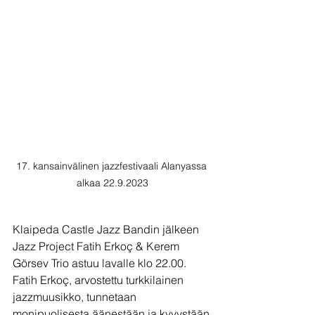
17. kansainvälinen jazzfestivaali Alanyassa 
alkaa 22.9.2023
Klaipeda Castle Jazz Bandin jälkeen 
Jazz Project Fatih Erkoç & Kerem 
Görsev Trio astuu lavalle klo 22.00. 
Fatih Erkoç, arvostettu turkkilainen 
jazzmuusikko, tunnetaan 
monipuolisesta äänestään ja kyvystään 