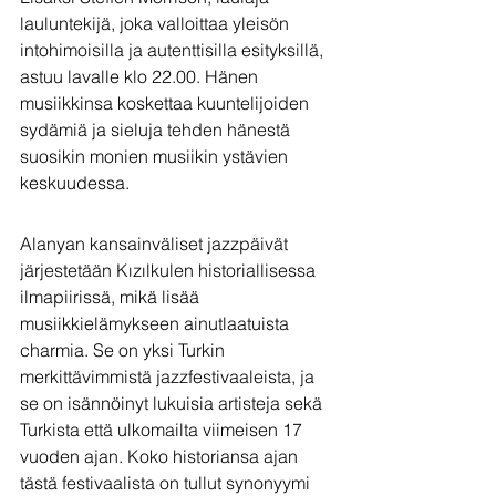
lauluntekijä, joka valloittaa yleisön 
intohimoisilla ja autenttisilla esityksillä, 
astuu lavalle klo 22.00. Hänen 
musiikkinsa koskettaa kuuntelijoiden 
sydämiä ja sieluja tehden hänestä 
suosikin monien musiikin ystävien 
keskuudessa.
Alanyan kansainväliset jazzpäivät 
järjestetään Kızılkulen historiallisessa 
ilmapiirissä, mikä lisää 
musiikkielämykseen ainutlaatuista 
charmia. Se on yksi Turkin 
merkittävimmistä jazzfestivaaleista, ja 
se on isännöinyt lukuisia artisteja sekä 
Turkista että ulkomailta viimeisen 17 
vuoden ajan. Koko historiansa ajan 
tästä festivaalista on tullut synonyymi 