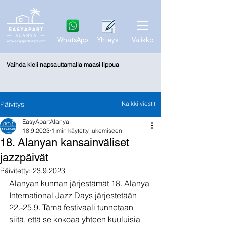
WhatsApp
Yhteys
Valikko
Vaihda kieli napsauttamalla maasi lippua
Päivitys
Kaikki viestit
EasyApartAlanya
18.9.2023
1 min käytetty lukemiseen
18. Alanyan kansainväliset
jazzpäivät
Päivitetty:
23.9.2023
Alanyan kunnan järjestämät 18. Alanya 
International Jazz Days järjestetään 
22.-25.9. Tämä festivaali tunnetaan 
siitä, että se kokoaa yhteen kuuluisia 