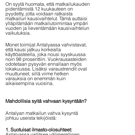
On syytä huomata, että matkailukauden 
pidentämistä 12 kuukauteen on 
pyydetty, jotta voidaan ratkaista 
matkailun kausivaihtelut. Tämä auttaisi 
ylläpitämään matkailutoimintaa ympäri 
vuoden ja lieventämään kausivaihtelun 
vaikutuksia.
Monet toimijat Antalyassa vahvistavat, 
että kausi jatkuu korkealla 
käyttöasteella, joka nousi syyskuussa 
noin 98 prosenttiin. Vuokrausasteiden 
odotetaan pysyvän ennallaan myös 
lokakuussa. Lisäksi varaustrendit ovat 
muuttuneet, sillä viime hetken 
varauksia on enemmän kuin 
aikaisempina vuosina.
Mahdollisia syitä vahvaan kysyntään?
Antalyan matkailun vahva kysyntä 
johtuu useista tekijöistä:
1. Suotuisat ilmasto-olosuhteet: 
Antalyassa vallitsee välimerellinen 