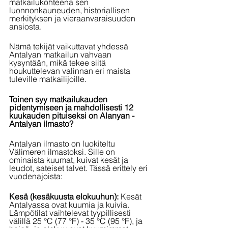
matkailukohteena sen 
luonnonkauneuden, historiallisen 
merkityksen ja vieraanvaraisuuden 
ansiosta.
Nämä tekijät vaikuttavat yhdessä 
Antalyan matkailun vahvaan 
kysyntään, mikä tekee siitä 
houkuttelevan valinnan eri maista 
tuleville matkailijoille.
Toinen syy matkailukauden 
pidentymiseen ja mahdollisesti 12 
kuukauden pituiseksi on Alanyan - 
Antalyan ilmasto?
Antalyan ilmasto on luokiteltu 
Välimeren ilmastoksi. Sille on 
ominaista kuumat, kuivat kesät ja 
leudot, sateiset talvet. Tässä erittely eri 
vuodenajoista:
Kesä (kesäkuusta elokuuhun): 
Kesät 
Antalyassa ovat kuumia ja kuivia. 
Lämpötilat vaihtelevat tyypillisesti 
välillä 25 °C (77 °F) - 35 °C (95 °F), ja 