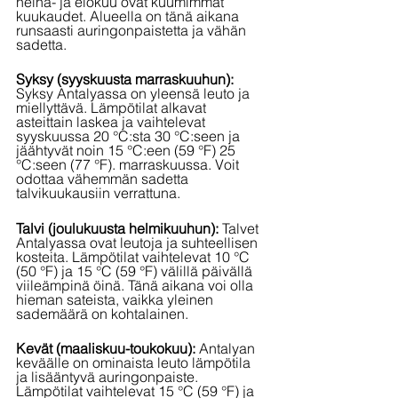
heinä- ja elokuu ovat kuumimmat 
kuukaudet. Alueella on tänä aikana 
runsaasti auringonpaistetta ja vähän 
sadetta.
Syksy (syyskuusta marraskuuhun): 
Syksy Antalyassa on yleensä leuto ja 
miellyttävä. Lämpötilat alkavat 
asteittain laskea ja vaihtelevat 
syyskuussa 20 °C:sta 30 °C:seen ja 
jäähtyvät noin 15 °C:een (59 °F) 25 
°C:seen (77 °F). marraskuussa. Voit 
odottaa vähemmän sadetta 
talvikuukausiin verrattuna.
Talvi (joulukuusta helmikuuhun): 
Talvet 
Antalyassa ovat leutoja ja suhteellisen 
kosteita. Lämpötilat vaihtelevat 10 °C 
(50 °F) ja 15 °C (59 °F) välillä päivällä 
viileämpinä öinä. Tänä aikana voi olla 
hieman sateista, vaikka yleinen 
sademäärä on kohtalainen.
Kevät (maaliskuu-toukokuu): 
Antalyan 
keväälle on ominaista leuto lämpötila 
ja lisääntyvä auringonpaiste. 
Lämpötilat vaihtelevat 15 °C (59 °F) ja 