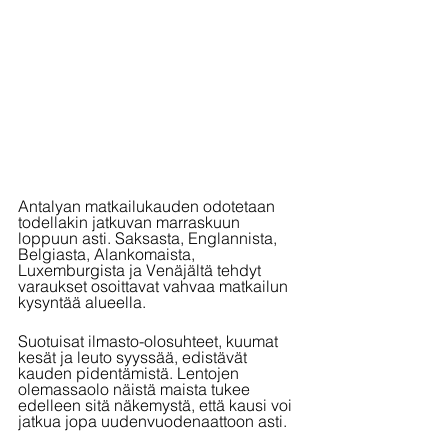
Antalyan matkailukauden odotetaan 
todellakin jatkuvan marraskuun 
loppuun asti. Saksasta, Englannista, 
Belgiasta, Alankomaista, 
Luxemburgista ja Venäjältä tehdyt 
varaukset osoittavat vahvaa matkailun 
kysyntää alueella. 
Suotuisat ilmasto-olosuhteet, kuumat 
kesät ja leuto syyssää, edistävät 
kauden pidentämistä. Lentojen 
olemassaolo näistä maista tukee 
edelleen sitä näkemystä, että kausi voi 
jatkua jopa uudenvuodenaattoon asti.