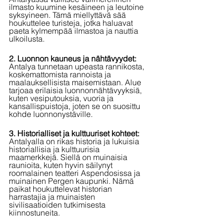
ilmasto kuumine kesäineen ja leutoine 
syksyineen. Tämä miellyttävä sää 
houkuttelee turisteja, jotka haluavat 
paeta kylmempää ilmastoa ja nauttia 
ulkoilusta.
2. Luonnon kauneus ja nähtävyydet:
Antalya tunnetaan upeasta rannikosta, 
koskemattomista rannoista ja 
maalauksellisista maisemistaan. Alue 
tarjoaa erilaisia luonnonnähtävyyksiä, 
kuten vesiputouksia, vuoria ja 
kansallispuistoja, joten se on suosittu 
kohde luonnonystäville.
3. Historialliset ja kulttuuriset kohteet: 
Antalyalla on rikas historia ja lukuisia 
historiallisia ja kulttuurisia 
maamerkkejä. Siellä on muinaisia 
raunioita, kuten hyvin säilynyt 
roomalainen teatteri Aspendosissa ja 
muinainen Pergen kaupunki. Nämä 
paikat houkuttelevat historian 
harrastajia ja muinaisten 
sivilisaatioiden tutkimisesta 
kiinnostuneita.