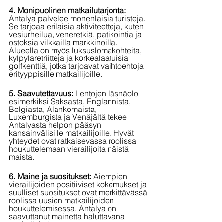
4. Monipuolinen matkailutarjonta: 
Antalya palvelee monenlaisia turisteja. 
Se tarjoaa erilaisia aktiviteetteja, kuten 
vesiurheilua, veneretkiä, patikointia ja 
ostoksia vilkkailla markkinoilla. 
Alueella on myös luksuslomakohteita, 
kylpyläretriittejä ja korkealaatuisia 
golfkenttiä, jotka tarjoavat vaihtoehtoja 
erityyppisille matkailijoille.
5. Saavutettavuus:
 Lentojen läsnäolo 
esimerkiksi Saksasta, Englannista, 
Belgiasta, Alankomaista, 
Luxemburgista ja Venäjältä tekee 
Antalyasta helpon pääsyn 
kansainvälisille matkailijoille. Hyvät 
yhteydet ovat ratkaisevassa roolissa 
houkuttelemaan vierailijoita näistä 
maista.
6. Maine ja suositukset: 
Aiempien 
vierailijoiden positiiviset kokemukset ja 
suulliset suositukset ovat merkittävässä 
roolissa uusien matkailijoiden 
houkuttelemisessa. Antalya on 
saavuttanut mainetta haluttavana 