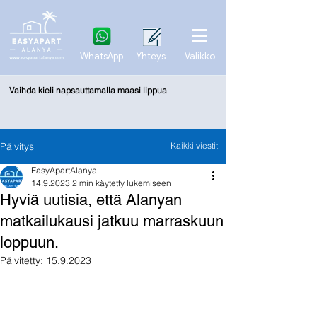
WhatsApp
Yhteys
Valikko
Vaihda kieli napsauttamalla maasi lippua
Päivitys
Kaikki viestit
EasyApartAlanya
14.9.2023
2 min käytetty lukemiseen
Hyviä uutisia, että Alanyan
matkailukausi jatkuu marraskuun
loppuun.
Päivitetty:
15.9.2023