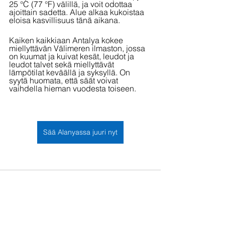
25 °C (77 °F) välillä, ja voit odottaa 
ajoittain sadetta. Alue alkaa kukoistaa 
eloisa kasvillisuus tänä aikana.
Kaiken kaikkiaan Antalya kokee 
miellyttävän Välimeren ilmaston, jossa 
on kuumat ja kuivat kesät, leudot ja 
leudot talvet sekä miellyttävät 
lämpötilat keväällä ja syksyllä. On 
syytä huomata, että säät voivat 
vaihdella hieman vuodesta toiseen.
Sää Alanyassa juuri nyt
Katso kaikki