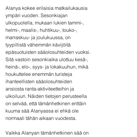
Alanya kokee erilaisia matkailukausia 
ympäri vuoden. Sesonkiajan 
ulkopuolella, mukaan lukien tammi-, 
helmi-, maalis-, huhtikuu-, touko-, 
marraskuu- ja joulukuussa, on 
tyypillistä vähemmän kävijöitä 
epäsuotuisten sääolosuhteiden vuoksi. 
Sitä vastoin sesonkiaika ulottuu kesä-, 
heinä-, elo-, syys- ja lokakuuhun, mikä 
houkuttelee enemmän turisteja 
ihanteellisten sääolosuhteiden 
ansiosta ranta-aktiviteetteihin ja 
ulkoiluun. Näiden tietojen perusteella 
on selvää, että tämänhetkinen erittäin 
kuuma sää Alanyassa ei ehkä ole 
normaali tähän aikaan vuodesta.
Vaikka Alanyan tämänhetkinen sää on 