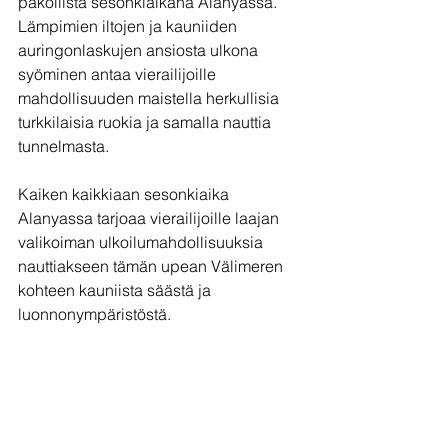
pakollista sesonkiaikana Alanyassa. 
Lämpimien iltojen ja kauniiden 
auringonlaskujen ansiosta ulkona 
syöminen antaa vierailijoille 
mahdollisuuden maistella herkullisia 
turkkilaisia ruokia ja samalla nauttia 
tunnelmasta.
Kaiken kaikkiaan sesonkiaika 
Alanyassa tarjoaa vierailijoille laajan 
valikoiman ulkoilumahdollisuuksia 
nauttiakseen tämän upean Välimeren 
kohteen kauniista säästä ja 
luonnonympäristöstä.