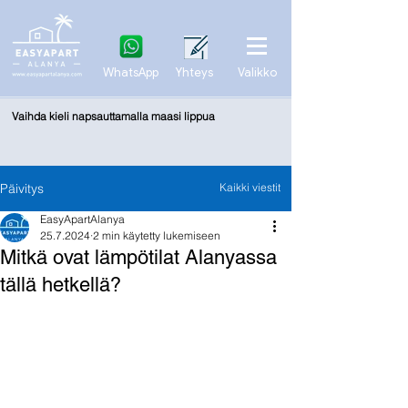
WhatsApp
Yhteys
Valikko
Vaihda kieli napsauttamalla maasi lippua
Päivitys
Kaikki viestit
EasyApartAlanya
25.7.2024
2 min käytetty lukemiseen
Mitkä ovat lämpötilat Alanyassa
tällä hetkellä?