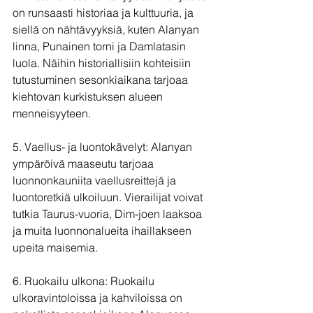
on runsaasti historiaa ja kulttuuria, ja 
siellä on nähtävyyksiä, kuten Alanyan 
linna, Punainen torni ja Damlatasin 
luola. Näihin historiallisiin kohteisiin 
tutustuminen sesonkiaikana tarjoaa 
kiehtovan kurkistuksen alueen 
menneisyyteen.
5. Vaellus- ja luontokävelyt: Alanyan 
ympäröivä maaseutu tarjoaa 
luonnonkauniita vaellusreittejä ja 
luontoretkiä ulkoiluun. Vierailijat voivat 
tutkia Taurus-vuoria, Dim-joen laaksoa 
ja muita luonnonalueita ihaillakseen 
upeita maisemia.
6. Ruokailu ulkona: Ruokailu 
ulkoravintoloissa ja kahviloissa on 