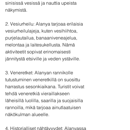
sinisissä vesissä ja nauttia upeista 
näkymistä.
2. Vesiurheilu: Alanya tarjoaa erilaisia 
vesiurheilulajeja, kuten vesihiihtoa, 
purjelautailua, banaaniveneajelua, 
melontaa ja laitesukellusta. Nämä 
aktiviteetit sopivat erinomaisesti 
jännitystä etsiville ja veden ystäville.
3. Veneretket: Alanyan rannikolle 
tutustuminen veneretkillä on suosittu 
harrastus sesonkiaikana. Turistit voivat 
tehdä veneretkiä vieraillakseen 
läheisillä luolilla, saarilla ja suojaisilla 
rannoilla, mikä tarjoaa ainutlaatuisen 
näkökulman alueelle.
4. Historialliset nähtävyydet: Alanyassa 