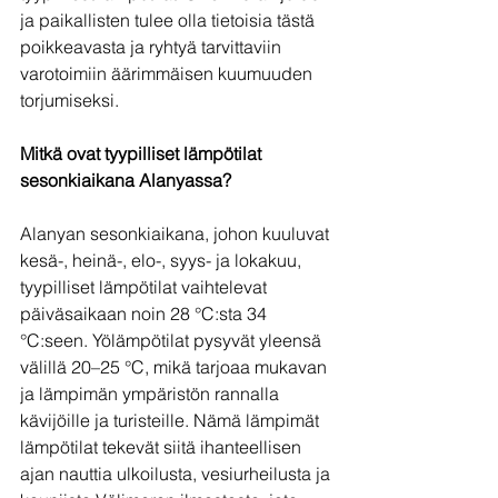
ja paikallisten tulee olla tietoisia tästä 
poikkeavasta ja ryhtyä tarvittaviin 
varotoimiin äärimmäisen kuumuuden 
torjumiseksi.
Mitkä ovat tyypilliset lämpötilat 
sesonkiaikana Alanyassa?
Alanyan sesonkiaikana, johon kuuluvat 
kesä-, heinä-, elo-, syys- ja lokakuu, 
tyypilliset lämpötilat vaihtelevat 
päiväsaikaan noin 28 °C:sta 34 
°C:seen. Yölämpötilat pysyvät yleensä 
välillä 20–25 °C, mikä tarjoaa mukavan 
ja lämpimän ympäristön rannalla 
kävijöille ja turisteille. Nämä lämpimät 
lämpötilat tekevät siitä ihanteellisen 
ajan nauttia ulkoilusta, vesiurheilusta ja 