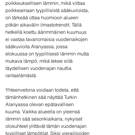
poikkeuksellisen lämmin, mikä viittaa 
poikkeamaan tyypillisistä sääkuvioista, 
on tärkeää ottaa huomioon alueen 
pitkän aikavälin ilmastotrendit. Tällä 
hetkellä koettu äärimmäinen kuumuus 
ei vastaa tavanomaisia vuodenaikojen 
sääkuvioita Alanyassa, jossa 
elokuussa on tyypillisesti lämmin mutta 
mukava lämpö, mikä tekee siitä 
täydellisen vuodenajan nauttia 
rantaelämästä.
Yhteenvetona voidaan todeta, että 
tämänhetkinen sää näyttää Turkin 
Alanyassa olevan epätavallisen 
kuuma. Vaikka alueella on yleensä 
lämmin sää sesonkiaikana, nykyiset 
olosuhteet ylittävät tämän vuodenajan 
tyypilliset lämpötilat. Siksi vierailijoiden 