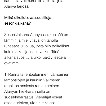
kauniista Välimeren ilmastosta, jota 
Alanya tarjoaa.
Mitkä ulkoilut ovat suosittuja 
sesonkiaikana?
Sesonkiaikana Alanyassa, kun sää on 
lämmin ja miellyttävä, on tarjolla 
runsaasti ulkoilua, josta niin paikalliset 
kuin matkailijat nauttivatkin. Tänä 
aikana suosittuja ulkoiluaktiviteetteja 
ovat mm.
1. Rannalla rentoutuminen: Lämpimien 
lämpötilojen ja kauniin Välimeren 
rannikon ansiosta rentoutuminen 
Alanyan hiekkarannoilla on 
suosikkiharrastus. Vierailijat voivat 
ottaa aurinkoa, uida kirkkaissa 