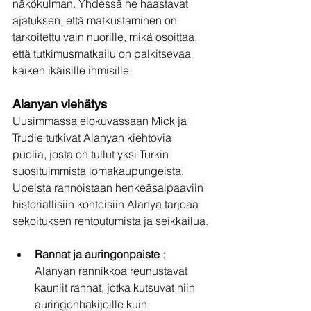
näkökulman. Yhdessä he haastavat 
ajatuksen, että matkustaminen on 
tarkoitettu vain nuorille, mikä osoittaa, 
että tutkimusmatkailu on palkitsevaa 
kaiken ikäisille ihmisille.
Alanyan viehätys
Uusimmassa elokuvassaan Mick ja 
Trudie tutkivat Alanyan kiehtovia 
puolia, josta on tullut yksi Turkin 
suosituimmista lomakaupungeista. 
Upeista rannoistaan henkeäsalpaaviin 
historiallisiin kohteisiin Alanya tarjoaa 
sekoituksen rentoutumista ja seikkailua.
Rannat ja auringonpaiste
: 
Alanyan rannikkoa reunustavat 
kauniit rannat, jotka kutsuvat niin 
auringonhakijoille kuin 