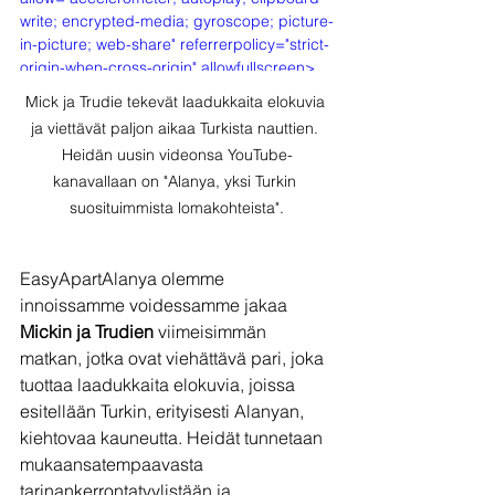
write; encrypted-media; gyroscope; picture-
in-picture; web-share" referrerpolicy="strict-
origin-when-cross-origin" allowfullscreen>
</iframe>
Mick ja Trudie tekevät laadukkaita elokuvia 
ja viettävät paljon aikaa Turkista nauttien. 
Heidän uusin videonsa YouTube-
kanavallaan on "Alanya, yksi Turkin 
suosituimmista lomakohteista".
EasyApartAlanya olemme 
innoissamme voidessamme jakaa 
Mickin ja Trudien 
viimeisimmän 
matkan, jotka ovat viehättävä pari, joka 
tuottaa laadukkaita elokuvia, joissa 
esitellään Turkin, erityisesti Alanyan, 
kiehtovaa kauneutta. Heidät tunnetaan 
mukaansatempaavasta 
tarinankerrontatyylistään ja 