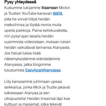
Pysy yhteydessä
Kutsumme lukijamme
tilaamaan
Mickin 
ja Trudien YouTube-kanavan
täällä,
jotta he voivat liittyä heidän 
matkoihinsa ja löytää monia muita 
upeita paikkoja. Paina kellokuvaketta, 
niin pysyt ajan tasalla heidän 
uusimmista videoistaan, mukaan lukien 
heidän vaikuttavat tarinansa Alanyasta. 
Jos haluat lukea lisää 
näkemyksistämme elämästämme 
Alanyassa, jatka blogiimme 
tutustumista
EasyApartAlanyassa
.
Liity kanssamme juhlimaan upeaa 
seikkailua, jonka Mick ja Trudie jakavat 
tutkiessaan Alanyaa ja sen 
ulkopuolella! Heidän linssinsä läpi koe 
kulttuuri ja maisemat, jotka tekevät 