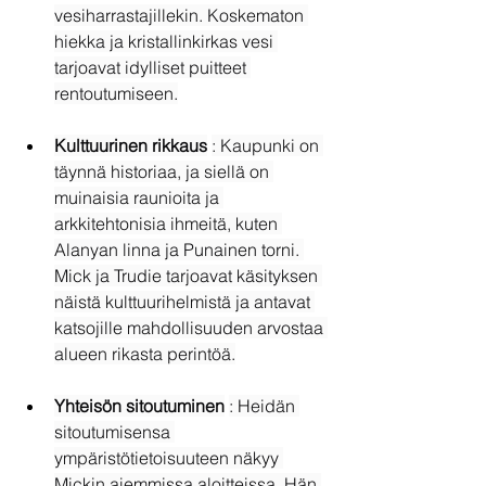
vesiharrastajillekin. Koskematon 
hiekka ja kristallinkirkas vesi 
tarjoavat idylliset puitteet 
rentoutumiseen.
Kulttuurinen rikkaus
: Kaupunki on 
täynnä historiaa, ja siellä on 
muinaisia raunioita ja 
arkkitehtonisia ihmeitä, kuten 
Alanyan linna ja Punainen torni. 
Mick ja Trudie tarjoavat käsityksen 
näistä kulttuurihelmistä ja antavat 
katsojille mahdollisuuden arvostaa 
alueen rikasta perintöä.
Yhteisön sitoutuminen
: Heidän 
sitoutumisensa 
ympäristötietoisuuteen näkyy 
Mickin aiemmissa aloitteissa. Hän 