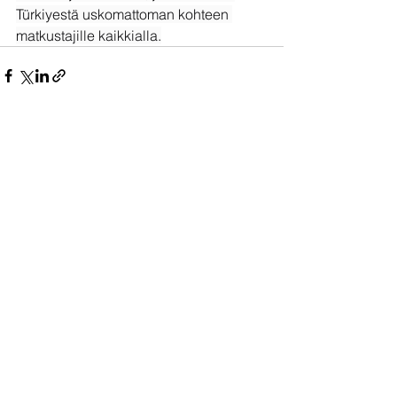
Türkiyestä uskomattoman kohteen 
matkustajille kaikkialla.
Katso kaikki
Viimeisimmät päivitykset