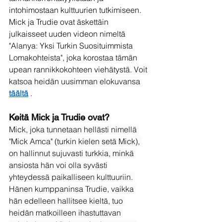
intohimostaan kulttuurien tutkimiseen. 
Mick ja Trudie ovat äskettäin 
julkaisseet uuden videon nimeltä 
"Alanya: Yksi Turkin Suosituimmista 
Lomakohteista", joka korostaa tämän 
upean rannikkokohteen viehätystä.
 Voit 
katsoa heidän uusimman elokuvansa
täältä
.
Keitä Mick ja Trudie ovat?
Mick, joka tunnetaan hellästi nimellä 
"Mick Amca" (turkin kielen setä Mick), 
on hallinnut sujuvasti turkkia, minkä 
ansiosta hän voi olla syvästi 
yhteydessä paikalliseen kulttuuriin. 
Hänen kumppaninsa Trudie, vaikka 
hän edelleen hallitsee kieltä, tuo 
heidän matkoilleen ihastuttavan 