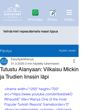
WhatsApp
Yhteys
Valikko
Vaihda kieli napsauttamalla maasi lippua
Päivitys
Kaikki viestit
EasyApartAlanya
31.3.2025
2 min käytetty lukemiseen
Tutustu Alanyaan: Vilkaisu Mickin
ja Trudien linssin läpi
<iframe width="1250" height="703" 
src="https://www.youtube.com/embed/wkO
RthauokE" title="Alanya One of the most 
Popular Turkish Resorts" frameborder="0" 
allow="accelerometer; autoplay; clipboard-