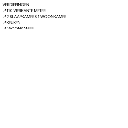
VERDIEPINGEN
📍110 VIERKANTE METER
📍2 SLAAPKAMERS 1 WOONKAMER
📍KEUKEN
📍 WOONKAMER
📍 2 x BADKAMER
📍GROOT ZWEMBAD
📍 OP DE CENTRALE LOCATIE VAN TOSMUR