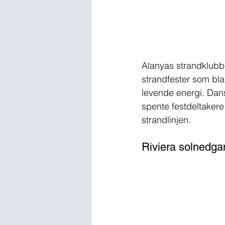
Alanyas strandklubbe
strandfester som bl
levende energi. Dans
spente festdeltakere
strandlinjen. 
Riviera solnedga