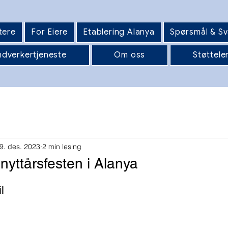
tere
For Eiere
Etablering Alanya
Spørsmål & Sv
dverkertjeneste
Om oss
Støttele
9. des. 2023
2 min lesing
nyttårsfesten i Alanya
l