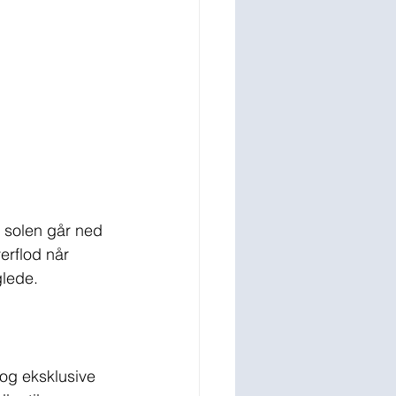
r solen går ned 
erflod når 
glede.
og eksklusive 