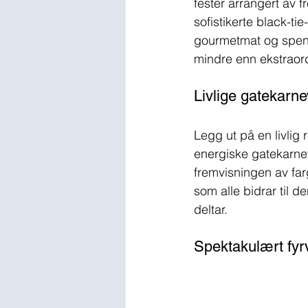
fester arrangert av f
sofistikerte black-t
gourmetmat og spenne
mindre enn ekstraor
Livlige gatekarne
Legg ut på en livlig
energiske gatekarnev
fremvisningen av farg
som alle bidrar til d
deltar.
Spektakulært fyrv