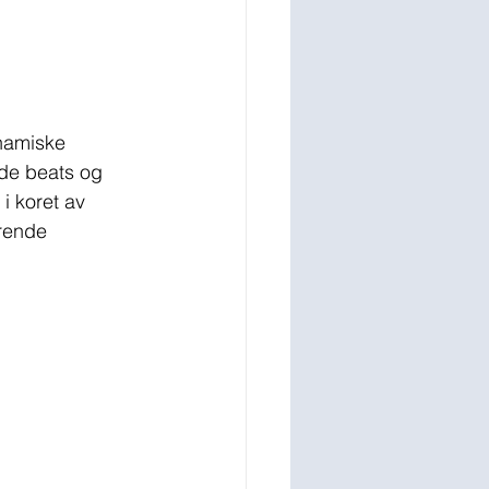
ynamiske 
de beats og 
i koret av 
rende 