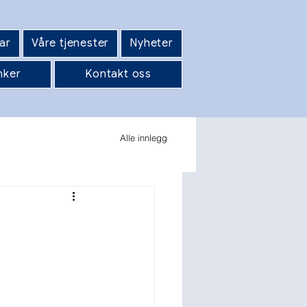
ar
Våre tjenester
Nyheter
nker
Kontakt oss
Alle innlegg