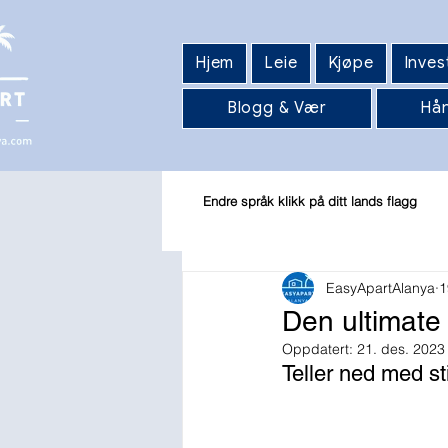
Hjem
Leie
Kjøpe
Inves
Blogg & Vær
Hån
Endre språk klikk på ditt lands flagg
EasyApartAlanya
1
Den ultimate 
Oppdatert:
21. des. 2023
Teller ned med sti