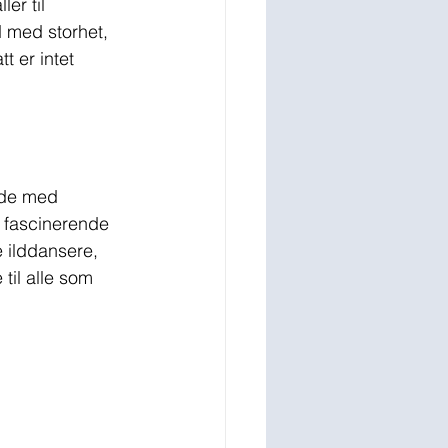
er til 
 med storhet, 
 er intet 
nde med 
n fascinerende 
e ilddansere, 
til alle som 