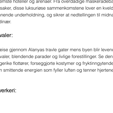
remste hoteller og arenaer. Fra overdådige maskeradeball
ie-saker, disse luksuriøse sammenkomstene lover en kveld
nde underholdning, og sikrer at nedtellingen til midnatt
dinær.
valer:
 reise gjennom Alanyas travle gater mens byen blir leve
aler, blendende parader og livlige forestillinger. Se de
erike flottører, forseggjorte kostymer og fryktinngytend
en smittende energien som fyller luften og tenner hjertene 
erkeri: