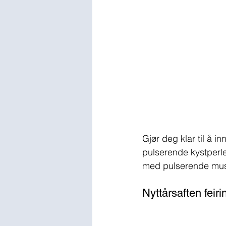
Gjør deg klar til å i
pulserende kystperlen 
med pulserende musi
Nyttårsaften feiri