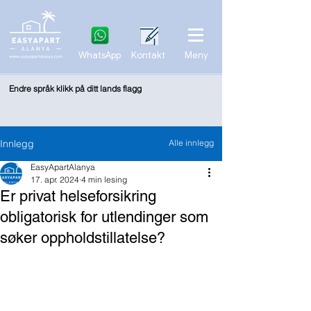
WhatsApp
Kontakt
Meny
Endre språk klikk på ditt lands flagg
Innlegg
Alle innlegg
EasyApartAlanya
17. apr. 2024
4 min lesing
Er privat helseforsikring
obligatorisk for utlendinger som
søker oppholdstillatelse?