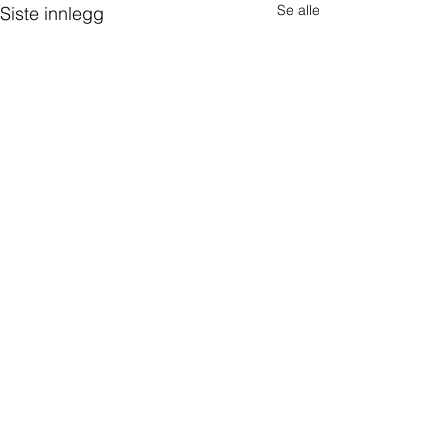
Se alle
Siste innlegg
Startside
Vårt team
Kontakt oss
Om oss