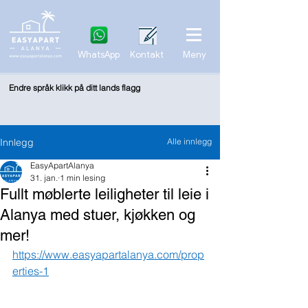
WhatsApp
Kontakt
Meny
Endre språk klikk på ditt lands flagg
Innlegg
Alle innlegg
EasyApartAlanya
31. jan.
1 min lesing
Fullt møblerte leiligheter til leie i
Alanya med stuer, kjøkken og
mer!
https://www.easyapartalanya.com/prop
erties-1