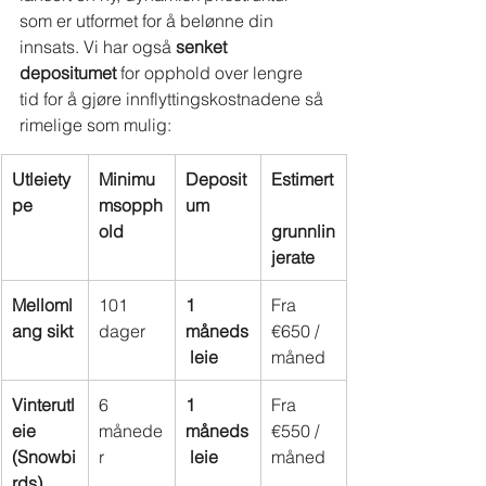
som er utformet for å belønne din 
innsats. Vi har også
senket 
depositumet
for opphold over lengre 
tid for å gjøre innflyttingskostnadene så 
rimelige som mulig:
Utleiety
Minimu
Deposit
Estimert
pe
msopph
um
old
grunnlin
jerate
Melloml
101 
1 
Fra 
ang sikt
dager
måneds
€650 / 
 leie
måned
Vinterutl
6 
1 
Fra 
eie 
månede
måneds
€550 / 
(Snowbi
r
 leie
måned
rds)