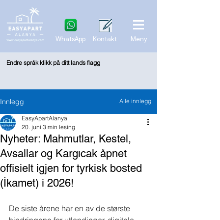
WhatsApp
Kontakt
Meny
Endre språk klikk på ditt lands flagg
Innlegg
Alle innlegg
EasyApartAlanya
20. juni
3 min lesing
Nyheter: Mahmutlar, Kestel,
Avsallar og Kargıcak åpnet
offisielt igjen for tyrkisk bosted
(İkamet) i 2026!
De siste årene har en av de største 