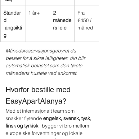
Standar
1 år+
2 
Fra 
d 
månede
€450 / 
langsikti
rs leie
måned
g
Månedsreservasjonsgebyret du 
betaler for å sikre leiligheten din blir 
automatisk belastet som den første 
månedens husleie ved ankomst.
Hvorfor bestille med 
EasyApartAlanya?
Med et internasjonalt team som 
snakker flytende
engelsk, svensk, tysk, 
finsk og tyrkisk
, bygger vi bro mellom 
europeiske forventninger og lokale 