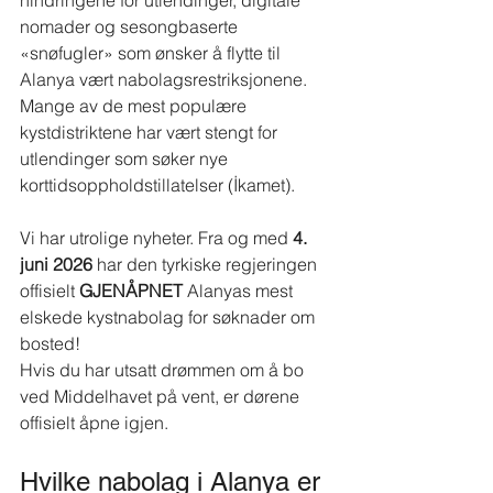
hindringene for utlendinger, digitale 
nomader og sesongbaserte 
«snøfugler» som ønsker å flytte til 
Alanya vært nabolagsrestriksjonene. 
Mange av de mest populære 
kystdistriktene har vært stengt for 
utlendinger som søker nye 
korttidsoppholdstillatelser (İkamet).
Vi har utrolige nyheter. Fra og med
4. 
juni 2026
har den tyrkiske regjeringen 
offisielt
GJENÅPNET
Alanyas mest 
elskede kystnabolag for søknader om 
bosted!
Hvis du har utsatt drømmen om å bo 
ved Middelhavet på vent, er dørene 
offisielt åpne igjen.
Hvilke nabolag i Alanya er 