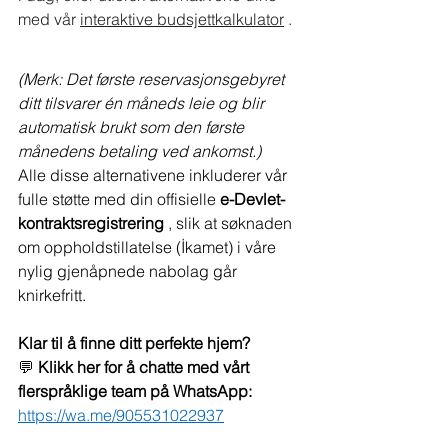
med vår
interaktive budsjettkalkulator
.
(Merk: Det første reservasjonsgebyret 
ditt tilsvarer én måneds leie og blir 
automatisk brukt som den første 
månedens betaling ved ankomst.)
Alle disse alternativene inkluderer vår 
fulle støtte med din offisielle 
e-Devlet-
kontraktsregistrering
 , slik at søknaden 
om oppholdstillatelse (İkamet) i våre 
nylig gjenåpnede nabolag går 
knirkefritt.
Klar til å finne ditt perfekte hjem?
💬 
Klikk her for å chatte med vårt 
flerspråklige team på WhatsApp:
https://wa.me/905531022937