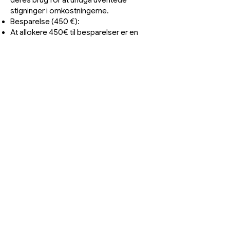
deres brug for at undgå uventede
stigninger i omkostningerne.
Besparelse (450 €):
At allokere 450€ til besparelser er en
stærk beslutning, der giver et
sikkerhedsnet for fremtidige behov,
investeringsmuligheder eller
nødsituationer. Det er afgørende for
langsigtet økonomisk sikkerhed.
Kategori Månedligt budget (€)
Bolig 500
Mad hjemme 400
Mad på Restaurant 200
Sundhedspleje 120
Transport 60
Underholdning 200
Ekstra omkostninger 70
Besparelse 450
I alt 2000