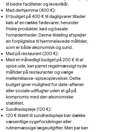
til bedre faciliteter og levevilkår.
Mad derhjemme (400 €):
Et budget på 400 € til dagligvarer tillader
køb af en række fødevarer, herunder
friske produkter, kød og basale
fornødenheder. Denne tildeling afspejler
en forpligtelse til hjemmelavede måltider,
som er både økonomisk og sund.
Mad på restaurant (200 €):
Med et månedligt budget på 200 € til at
spise ude, kan parret regelmæssigt nyde
måltider på restauranter og vælge
mellemklasse-spiseoplevelser. Dette
budget giver mulighed for date-aftener
eller sociale udflugter uden at gå på
kompromis med den økonomiske
stabilitet.
Sundhedspleje (120 €):
120 € tildelt til sundhedspleje bør dække
væsentlige sygeforsikringer eller
rutinemæssige lægeudgifter. Men par kan