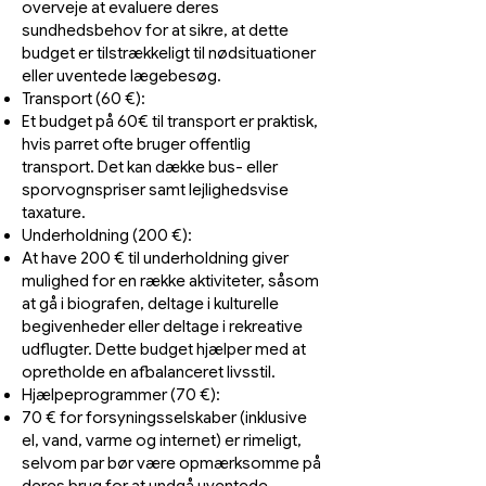
overveje at evaluere deres
sundhedsbehov for at sikre, at dette
budget er tilstrækkeligt til nødsituationer
eller uventede lægebesøg.
Transport (60 €):
Et budget på 60€ til transport er praktisk,
hvis parret ofte bruger offentlig
transport. Det kan dække bus- eller
sporvognspriser samt lejlighedsvise
taxature.
Underholdning (200 €):
At have 200 € til underholdning giver
mulighed for en række aktiviteter, såsom
at gå i biografen, deltage i kulturelle
begivenheder eller deltage i rekreative
udflugter. Dette budget hjælper med at
opretholde en afbalanceret livsstil.
Hjælpeprogrammer (70 €):
70 € for forsyningsselskaber (inklusive
el, vand, varme og internet) er rimeligt,
selvom par bør være opmærksomme på