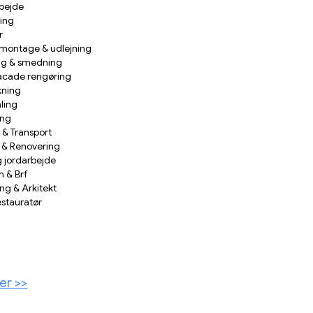
bejde
ing
r
s montage & udlejning
ng & smedning
acade rengøring
ning
ling
ing
 & Transport
 & Renovering
g jordarbejde
 & Brf
ng & Arkitekt
stauratør
er >>