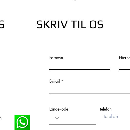
S
SKRIV TIL OS
Fornavn
Eftern
E-mail
Landekode
telefon
m