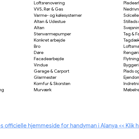
Loftsrenovering
Pladear
VVS, Rør & Gas
Nedrivn
Varme- og kølesystemer
Solcelle
Altan & Udestue
Stillad
Altan
Svejsni
Stenvarmepumper
Tag & F
Konkret arbejde
Tagdæk
Bro
Loftsma
Døre
Rengør
Facadearbejde
Flytning
Vindue
Byggeri
Garage & Carport
Plads o
Glarmester
Ejendom
Komfur & Skorsten
Indretni
ng
Murværk
Møbelre
 officielle hjemmeside for handyman i Alanya << Klik h