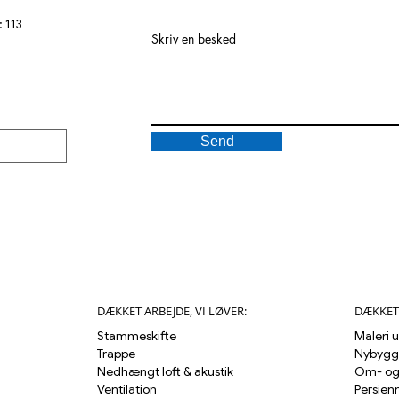
 113
Skriv en besked
Send
DÆKKET ARBEJDE, VI LØVER:
DÆKKET 
Stammeskifte
Maleri 
Trappe
Nybygg
Nedhængt loft & akustik
Om- og 
Ventilation
Persienn