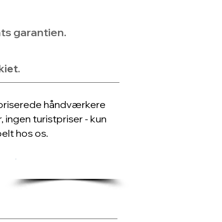
ts garantien.
kiet.
utoriserede håndværkere
ingen turistpriser - kun
elt hos os.
KONTAKT OS