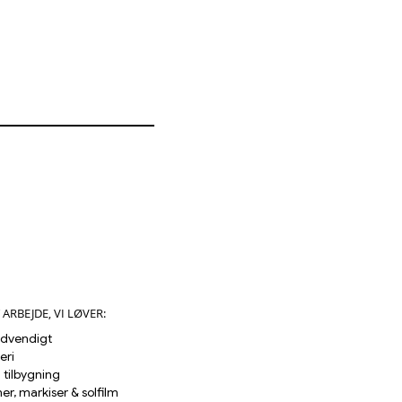
ARBEJDE, VI LØVER:
udvendigt
eri
tilbygning
er, markiser & solfilm