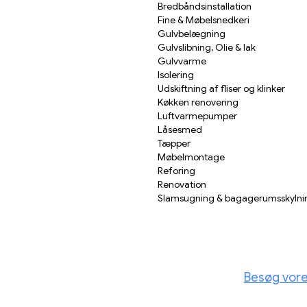
Bredbåndsinstallation
Fine & Møbelsnedkeri
Gulvbelægning
Gulvslibning, Olie & lak
Gulvvarme
Isolering
Udskiftning af fliser og klinker
Køkken renovering
Luftvarmepumper
Låsesmed
Tæpper
Møbelmontage
Reforing
Renovation
Slamsugning & bagagerumsskylni
Besøg vores