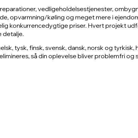
e reparationer, vedligeholdelsestjenester, ombygn
bejde, opvarmning/køling og meget mere i ejend
irkelig konkurrencedygtige priser. Hvert projekt
 detalje.
lsk, tysk, finsk, svensk, dansk, norsk og tyrkisk, h
imineres, så din oplevelse bliver problemfri og st