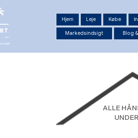
Hjem
Leje
Købe
I
Markedsindsigt
Blog &
ALLE HÅ
UNDER