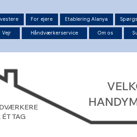
nvestere
For ejere
Etablering Alanya
Spørgs
 Vejr
Håndværkerservice
Om os
S
VELK
HANDYM
NDVÆRKERE
 ÉT TAG