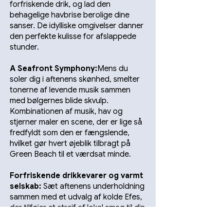
forfriskende drik, og lad den
behagelige havbrise berolige dine
sanser. De idylliske omgivelser danner
den perfekte kulisse for afslappede
stunder.
A Seafront Symphony:
Mens du
soler dig i aftenens skønhed, smelter
tonerne af levende musik sammen
med bølgernes blide skvulp.
Kombinationen af musik, hav og
stjerner maler en scene, der er lige så
fredfyldt som den er fængslende,
hvilket gør hvert øjeblik tilbragt på
Green Beach til et værdsat minde.
Forfriskende drikkevarer og varmt
selskab:
Sæt aftenens underholdning
sammen med et udvalg af kolde Efes,
der tilføjer et strejf af lokal smag til din