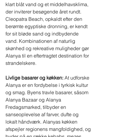
klart blåt vand og et middelhavsklima, 
der inviterer besøgende året rundt. 
Cleopatra Beach, opkaldt efter den 
berømte egyptiske dronning, er kendt 
for sit bløde sand og indbydende 
vand. Kombinationen af naturlig 
skønhed og rekreative muligheder gør 
Alanya til en eftertragtet destination for 
strandelskere.
Livlige basarer og køkken:
 At udforske 
Alanya er en fordybelse i tyrkisk kultur 
og smag. Byens travle basarer, såsom 
Alanya Bazaar og Alanya 
Fredagsmarked, tilbyder en 
sanseoplevelse af farver, dufte og 
lokalt håndværk. Alanyas køkken 
afspejler regionens mangfoldighed, og 
byder på en række kebabs, mezes 