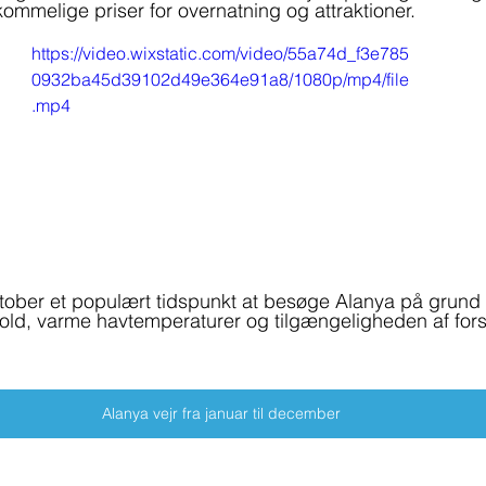
kommelige priser for overnatning og attraktioner.
https://video.wixstatic.com/video/55a74d_f3e785
0932ba45d39102d49e364e91a8/1080p/mp4/file
.mp4
tober et populært tidspunkt at besøge Alanya på grund 
hold, varme havtemperaturer og tilgængeligheden af fors
Alanya vejr fra januar til december