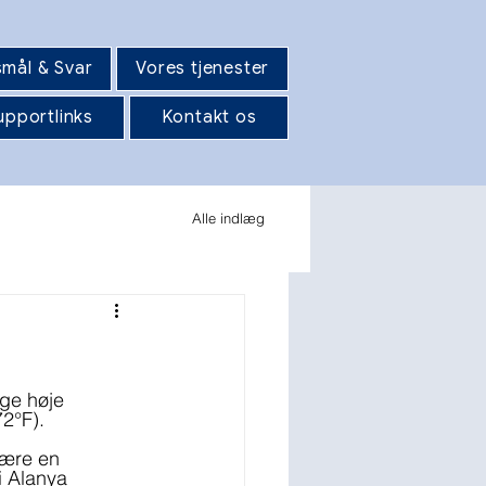
mål & Svar
Vores tjenester
upportlinks
Kontakt os
Alle indlæg
ige høje 
2°F). 
ære en 
i Alanya 