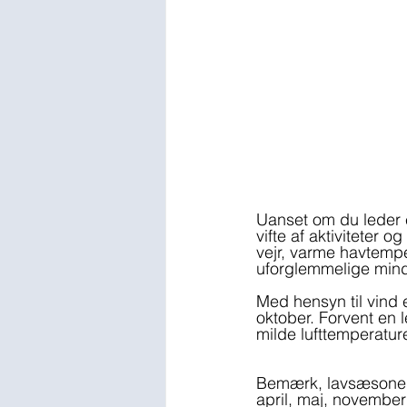
Uanset om du leder e
vifte af aktiviteter 
vejr, varme havtemper
uforglemmelige mind
Med hensyn til vind e
oktober. Forvent en l
milde lufttemperature
Bemærk, lavsæsonen 
april, maj, november