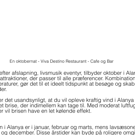
En oktobernat - Viva Destino Restaurant - Cafe og Bar
fter afslapning, livsmusik eventyr, tilbyder oktober i Al
og attraktioner, der passer til alle præferencer. Kombinati
aturer, gør det til et ideelt tidspunkt at besøge og skab
er.
r det usandsynligt, at du vil opleve kraftig vind i Alanya i
et brise, der indimellem kan tage til. Med moderat luftfu
r vil brisen have en let kølende effekt. 
i Alanya er i januar, februar og marts, mens lavsæsone
 og december. Disse årstider kan byde på roligere omgi