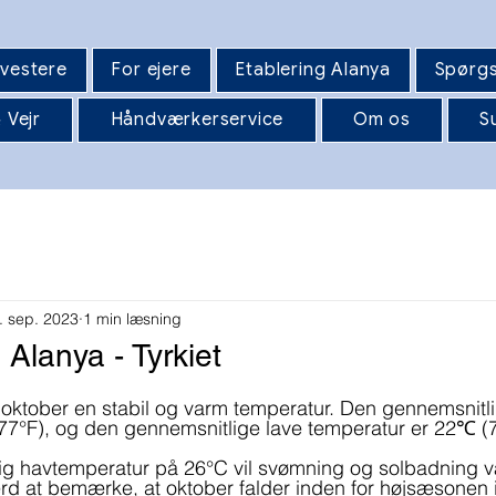
nvestere
For ejere
Etablering Alanya
Spørgs
 Vejr
Håndværkerservice
Om os
S
. sep. 2023
1 min læsning
 Alanya - Tyrkiet
ar oktober en stabil og varm temperatur. Den gennemsnitl
77°F), og den gennemsnitlige lave temperatur er 22℃ (7
g havtemperatur på 26°C vil svømning og solbadning v
ærd at bemærke, at oktober falder inden for højsæsonen 