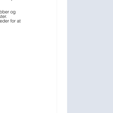
ubber og 
ter. 
der for at 