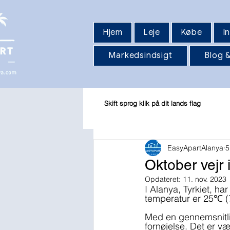
Hjem
Leje
Købe
I
Markedsindsigt
Blog &
Skift sprog klik på dit lands flag
EasyApartAlanya
5
Oktober vejr i
Opdateret:
11. nov. 2023
I Alanya, Tyrkiet, h
temperatur er 25℃ (
Med en gennemsnitli
fornøjelse. Det er v