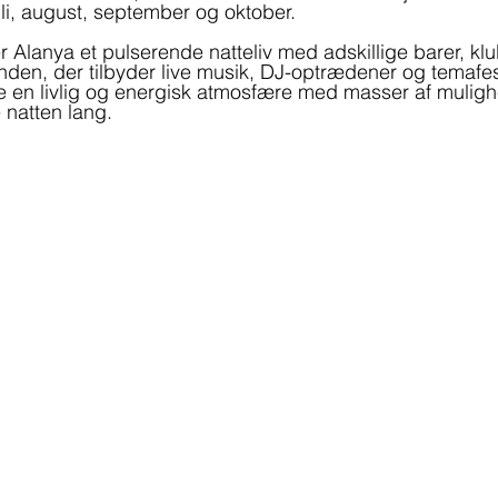
i, august, september og oktober. 
 Alanya et pulserende natteliv med adskillige barer, kl
anden, der tilbyder live musik, DJ-optrædener og temafes
en livlig og energisk atmosfære med masser af mulighe
 natten lang. 