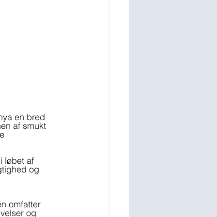
anya en bred 
onen af smukt 
e 
 løbet af 
gtighed og 
n omfatter 
velser og 