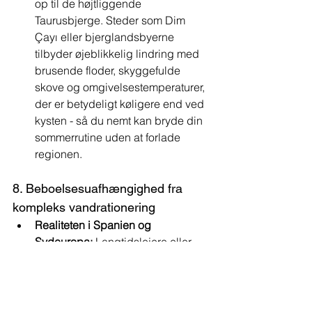
op til de højtliggende 
Taurusbjerge. Steder som Dim 
Çayı eller bjerglandsbyerne 
tilbyder øjeblikkelig lindring med 
brusende floder, skyggefulde 
skove og omgivelsestemperaturer, 
der er betydeligt køligere end ved 
kysten - så du nemt kan bryde din 
sommerrutine uden at forlade 
regionen.
8. Beboelsesuafhængighed fra 
kompleks vandrationering
Realiteten i Spanien og 
Sydeuropa:
 Langtidslejere eller 
ejendomsejere i Spanien og 
Italien står over for strenge 
fællesskabsrestriktioner under El 
Niño-tørke. Opfyldning af private 