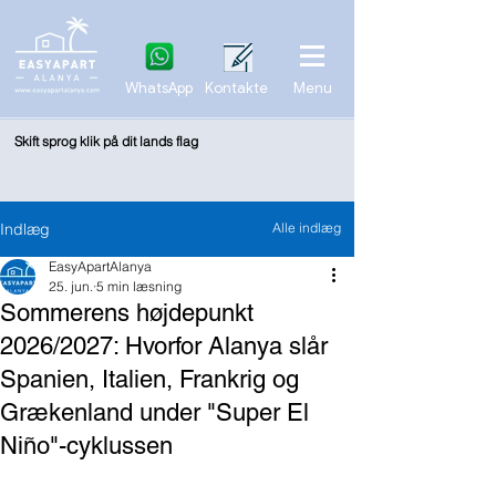
WhatsApp
Kontakte
Menu
Skift sprog klik på dit lands flag
Indlæg
Alle indlæg
EasyApartAlanya
25. jun.
5 min læsning
Sommerens højdepunkt
2026/2027: Hvorfor Alanya slår
Spanien, Italien, Frankrig og
Grækenland under "Super El
Niño"-cyklussen