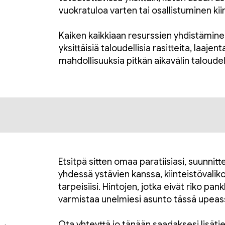
vuokratuloa varten tai osallistuminen kii
Kaiken kaikkiaan resurssien yhdistäminen
yksittäisiä taloudellisia rasitteita, laaje
mahdollisuuksia pitkän aikavälin taloud
Etsitpä sitten omaa paratiisiasi, suunnitt
yhdessä ystävien kanssa, kiinteistövali
tarpeisiisi. Hintojen, jotka eivät riko pan
varmistaa unelmiesi asunto tässä upeas
Ota yhteyttä jo tänään saadaksesi lisäti