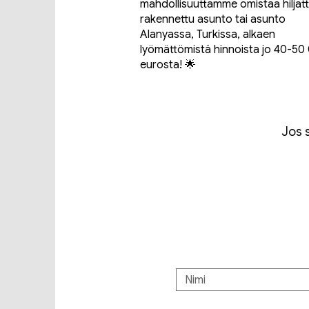
mahdollisuuttamme omistaa hiljatt
rakennettu asunto tai asunto
Alanyassa, Turkissa, alkaen
lyömättömistä hinnoista jo 40-50
eurosta! 🌟
Jos s