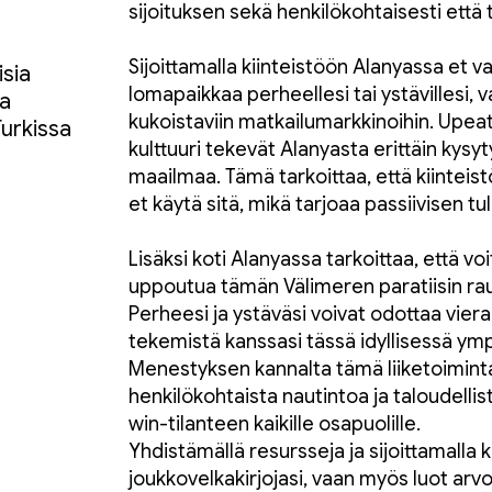
sijoituksen sekä henkilökohtaisesti että t
Sijoittamalla kiinteistöön Alanyassa et v
isia
lomapaikkaa perheellesi tai ystävillesi,
sa
kukoistaviin matkailumarkkinoihin. Upeat 
Turkissa
kulttuuri tekevät Alanyasta erittäin ky
maailmaa. Tämä tarkoittaa, että kiinteist
et käytä sitä, mikä tarjoaa passiivisen tul
Lisäksi koti Alanyassa tarkoittaa, että voi
uppoutua tämän Välimeren paratiisin rau
Perheesi ja ystäväsi voivat odottaa viera
tekemistä kanssasi tässä idyllisessä ym
Menestyksen kannalta tämä liiketoiminta
henkilökohtaista nautintoa ja taloudellis
win-tilanteen kaikille osapuolille.
Yhdistämällä resursseja ja sijoittamalla k
joukkovelkakirjojasi, vaan myös luot arv