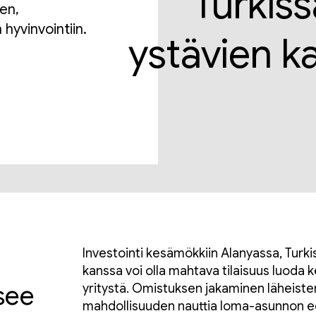
Turkiss
en,
hyvinvointiin.
ystävien ka
Investointi kesämökkiin Alanyassa, Turki
kanssa voi olla mahtava tilaisuus luoda 
see
yritystä. Omistuksen jakaminen läheisten
mahdollisuuden nauttia loma-asunnon edu