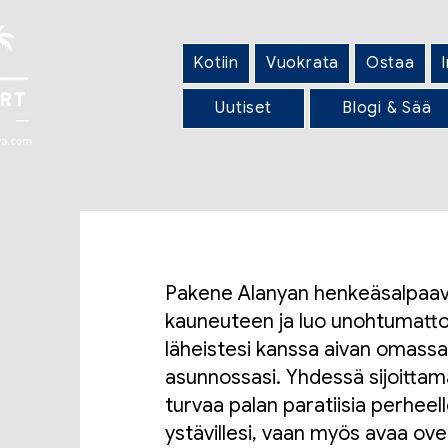
Kotiin
Vuokrata
Ostaa
Uutiset
Blogi & Sää
Pakene Alanyan henkeäsalpaa
kauneuteen ja luo unohtumatt
läheistesi kanssa aivan omass
asunnossasi. Yhdessä sijoittama
turvaa palan paratiisia perheell
ystävillesi, vaan myös avaa ove