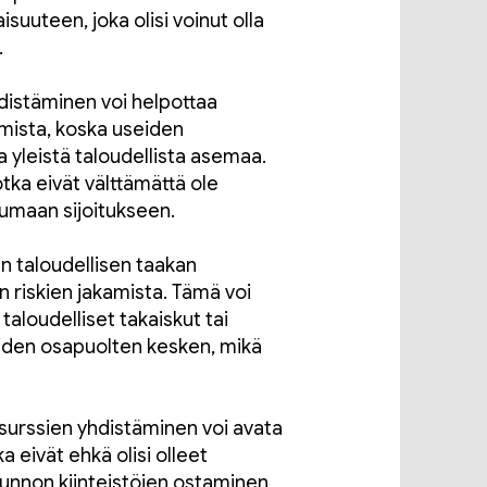
suuteen, joka olisi voinut olla
.
distäminen voi helpottaa
amista, koska useiden
a yleistä taloudellista asemaa.
otka eivät välttämättä ole
tumaan sijoitukseen.
en taloudellisen taakan
en riskien jakamista. Tämä voi
taloudelliset takaiskut tai
eiden osapuolten kesken, mikä
esurssien yhdistäminen voi avata
ka eivät ehkä olisi olleet
sunnon kiinteistöjen ostaminen