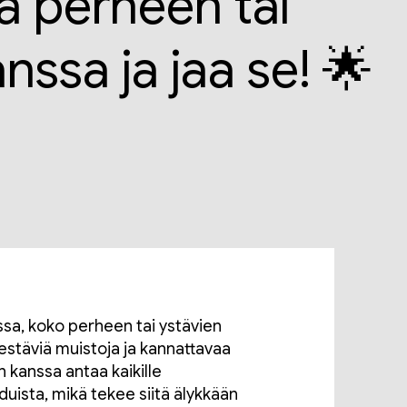
a perheen tai
nssa ja jaa se! 🌟
ssa, koko perheen tai ystävien
kestäviä muistoja ja kannattavaa
 kanssa antaa kaikille
ista, mikä tekee siitä älykkään