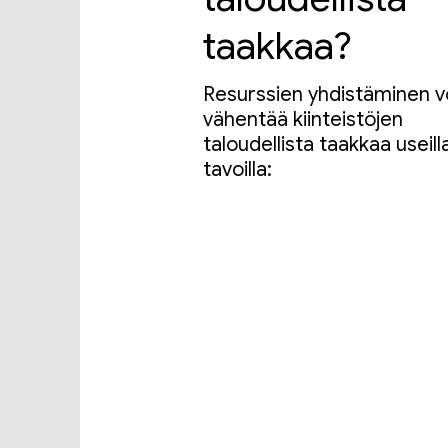
taakkaa?
Resurssien yhdistäminen v
vähentää kiinteistöjen
taloudellista taakkaa useill
tavoilla: