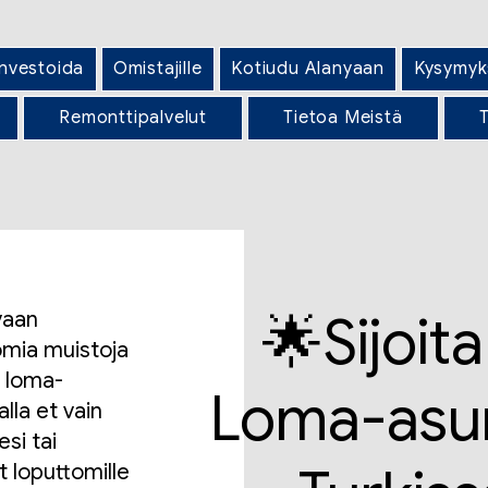
Investoida
Omistajille
Kotiudu Alanyaan
Kysymyk
Remonttipalvelut
Tietoa Meistä
T
🌟Sijoit
vaan
omia muistoja
a loma-
Loma-asu
lla et vain
esi tai
t loputtomille