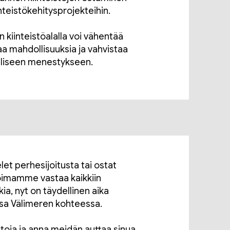
nteistökehitysprojekteihin.
 kiinteistöalalla voi vähentää
ntaa mahdollisuuksia ja vahvistaa
elliseen menestykseen.
elet perhesijoitusta tai ostat
koimamme vastaa kaikkiin
kkia, nyt on täydellinen aika
sa Välimeren kohteessa.
etoja ja anna meidän auttaa sinua