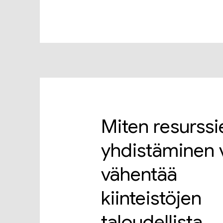
Miten resurssi
yhdistäminen 
vähentää
kiinteistöjen
taloudellista