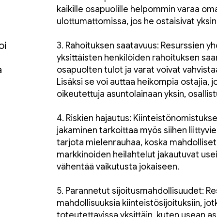
kaikille osapuolille helpommin varaa omai
ulottumattomissa, jos he ostaisivat yksin
oi
3. Rahoituksen saatavuus: Resurssien yh
yksittäisten henkilöiden rahoituksen sa
a
osapuolten tulot ja varat voivat vahvista
Lisäksi se voi auttaa heikompia ostajia, j
oikeutettuja asuntolainaan yksin, osallis
4. Riskien hajautus: Kiinteistönomistuks
jakaminen tarkoittaa myös siihen liittyvi
tarjota mielenrauhaa, koska mahdolliset 
markkinoiden heilahtelut jakautuvat us
vähentää vaikutusta jokaiseen.
5. Parannetut sijoitusmahdollisuudet: R
mahdollisuuksia kiinteistösijoituksiin, jot
toteutettavissa yksittäin, kuten usean a