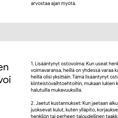
arvostaa ajan myötä.
en
1. Lisääntynyt ostovoima: Kun useat henk
voimavaransa, heillä on yhdessä varaa k
voi
heillä olisi yksittäin. Tämä lisääntynyt 
kiinteistövaihtoehtoihin, mukaan lukien kii
halutuilla mukavuuksilla.
2. Jaetut kustannukset: Kun jaetaan alk
juoksevat kulut, kuten ylläpito, korjaukse
henkilön tai perheen taloudellinen taak