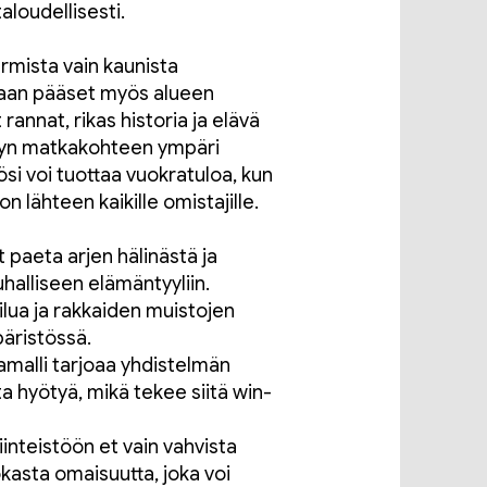
aloudellisesti.
armista vain kaunista
 vaan pääset myös alueen
rannat, rikas historia ja elävä
sytyn matkakohteen ympäri
ösi voi tuottaa vuokratuloa, kun
on lähteen kaikille omistajille.
t paeta arjen hälinästä ja
halliseen elämäntyyliin.
ilua ja rakkaiden muistojen
päristössä.
malli tarjoaa yhdistelmän
ta hyötyä, mikä tekee siitä win-
iinteistöön et vain vahvista
okasta omaisuutta, joka voi