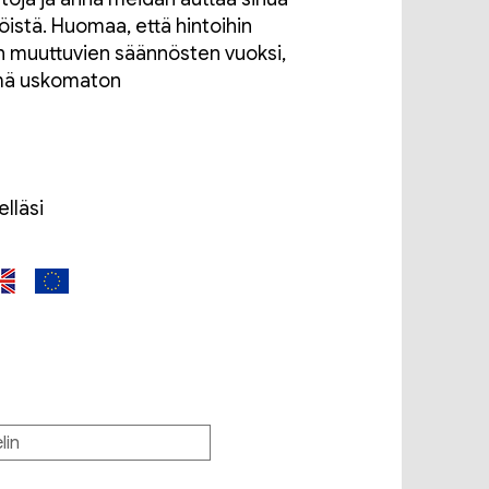
istä. Huomaa, että hintoihin
n muuttuvien säännösten vuoksi,
ämä uskomaton
lläsi