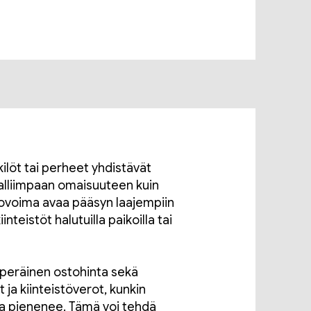
ilöt tai perheet yhdistävät
alliimpaan omaisuuteen kuin
ostovoima avaa pääsyn laajempiin
nteistöt halutuilla paikoilla tai
uperäinen ostohinta sekä
t ja kiinteistöverot, kunkin
ka pienenee. Tämä voi tehdä