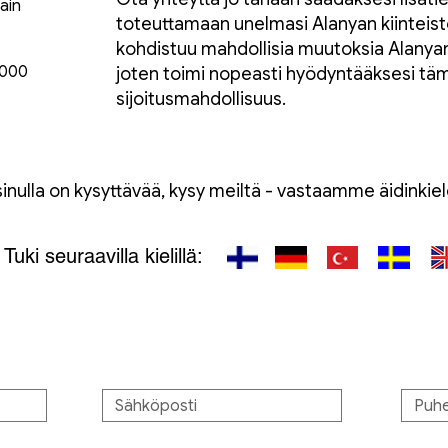
ain
toteuttamaan unelmasi Alanyan kiinteistö
kohdistuu mahdollisia muutoksia Alanya
 000
joten toimi nopeasti hyödyntääksesi t
sijoitusmahdollisuus.
inulla on kysyttävää, kysy meiltä - vastaamme äidinkiele
Tuki seuraavilla kielillä: