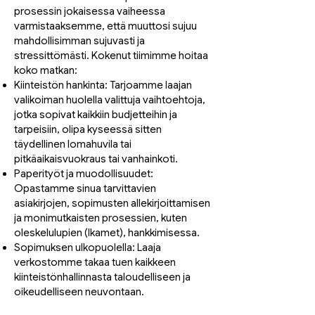
prosessin jokaisessa vaiheessa
varmistaaksemme, että muuttosi sujuu
mahdollisimman sujuvasti ja
stressittömästi. Kokenut tiimimme hoitaa
koko matkan:
Kiinteistön hankinta: Tarjoamme laajan
valikoiman huolella valittuja vaihtoehtoja,
jotka sopivat kaikkiin budjetteihin ja
tarpeisiin, olipa kyseessä sitten
täydellinen lomahuvila tai
pitkäaikaisvuokraus tai vanhainkoti.
Paperityöt ja muodollisuudet:
Opastamme sinua tarvittavien
asiakirjojen, sopimusten allekirjoittamisen
ja monimutkaisten prosessien, kuten
oleskelulupien (Ikamet), hankkimisessa.
Sopimuksen ulkopuolella: Laaja
verkostomme takaa tuen kaikkeen
kiinteistönhallinnasta taloudelliseen ja
oikeudelliseen neuvontaan.