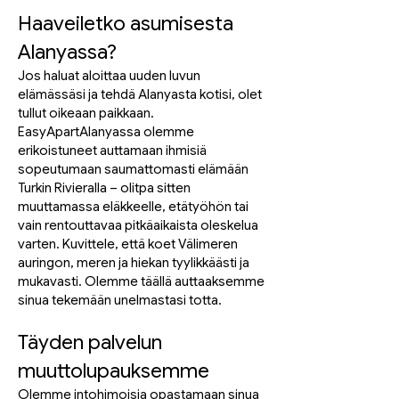
Haaveiletko asumisesta
Alanyassa?
Jos haluat aloittaa uuden luvun
elämässäsi ja tehdä Alanyasta kotisi, olet
tullut oikeaan paikkaan.
EasyApartAlanyassa olemme
erikoistuneet auttamaan ihmisiä
sopeutumaan saumattomasti elämään
Turkin Rivieralla – olitpa sitten
muuttamassa eläkkeelle, etätyöhön tai
vain rentouttavaa pitkäaikaista oleskelua
varten. Kuvittele, että koet Välimeren
auringon, meren ja hiekan tyylikkäästi ja
mukavasti. Olemme täällä auttaaksemme
sinua tekemään unelmastasi totta.
Täyden palvelun
muuttolupauksemme
Olemme intohimoisia opastamaan sinua