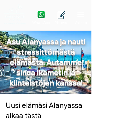
WhatsApp
Yhteys
Valikko
Asu Alanyassa ja nauti
stressittömästä
elämästä. Autamme
sinua Ikametin ja
kiinteistöjen kanssa!
Uusi elämäsi Alanyassa
alkaa tästä