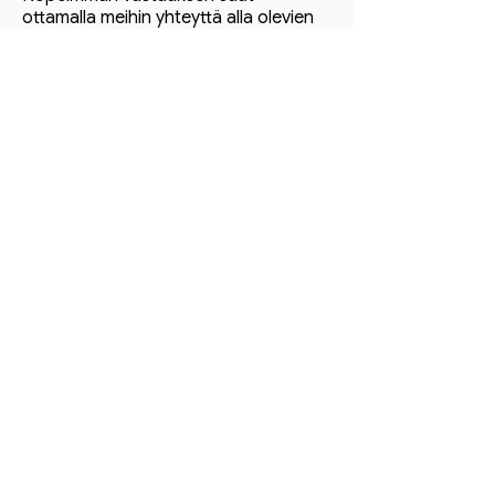
ottamalla meihin yhteyttä alla olevien
vaihtoehtojen kautta:
WhatsApp:
Klikkaa tästä saadaksesi nopean
yhteydenoton 📲
+90 553 102 29 37
Kotisivu
Tiimimme
Ota yhteyttä
Tietoa meistä
Vuokrattavana
Myytävänä
Osta merenrannalla
Online-varaus
Rengasmies Alanyassa
Osta rannalta
Palvelumme
Luo toivelista