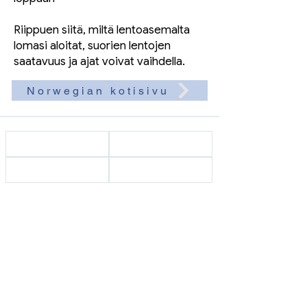
Riippuen siitä, miltä lentoasemalta
lomasi aloitat, suorien lentojen
saatavuus ja ajat voivat vaihdella.
Norwegian kotisivu
Kotisivu
Tiimimme
Ota yhteyttä
Tietoa meistä
Vuokrattavana
Myytävänä
Osta merenrannalla
Online-varaus
Rengasmies Alanyassa
Osta rannalta
Palvelumme
Luo toivelista