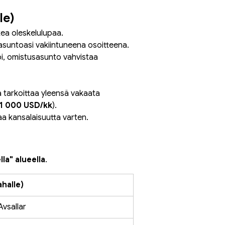
le)
kea oleskelulupaa. 
asuntoasi vakiintuneena osoitteena.
i, omistusasunto vahvistaa 
 tarkoittaa yleensä vakaata 
 1 000 USD/kk
).
aa kansalaisuutta varten.
la" alueella
.
halle)
Avsallar