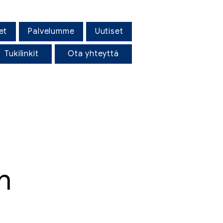
et
Palvelumme
Uutiset
Tukilinkit
Ota yhteyttä
n