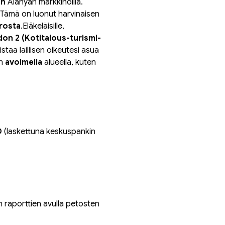
en
 Alanyan markkinoilla. 
. Tämä on luonut harvinaisen 
rosta
.Eläkeläisille, 
on 2 (Kotitalous-turismi-
staa laillisen oikeutesi asua 
n 
avoimella
 alueella, kuten 
D
 (laskettuna keskuspankin 
en raporttien avulla petosten 