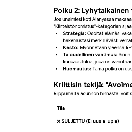
Polku 2: Lyhytaikainen 
Jos unelmiesi koti Alanyassa maksaa a
"Kiinteistönomistus"-kategorian sijaa
Strategia:
 Osoitat elämäsi vak
hakemustasi merkittävästi verrat
Kesto:
 Myönnetään yleensä 
6–
Taloudellinen vaatimus:
 Sinun
kuukausituloa, joka on vähintään
Huomautus:
 Tämä polku on uusi
Kriittisin tekijä: "Avoi
Riippumatta asunnon hinnasta, voit 
Tila
❌ 
SULJETTU (Ei uusia lupia)