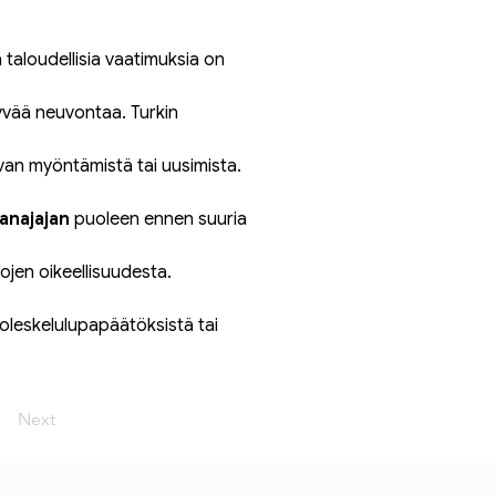
 taloudellisia vaatimuksia on 
ttyvää neuvontaa. Turkin 
uvan myöntämistä tai uusimista. 
ianajajan
 puoleen ennen suuria 
ojen oikeellisuudesta.
 oleskelulupapäätöksistä tai 
Next