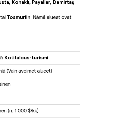
usta, Konaklı, Payallar, Demirtaş
 tai 
Tosmuriin
. Nämä alueet ovat 
2: Kotitalous-turismi
miä (Vain avoimet alueet)
ainen
nen (n. 1 000 $/kk)