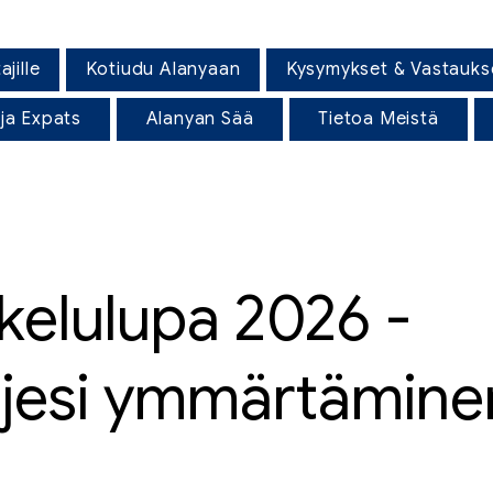
jille
Kotiudu Alanyaan
Kysymykset & Vastauks
 ja Expats
Alanyan Sää
Tietoa Meistä
skelulupa 2026 -
ojesi ymmärtämine