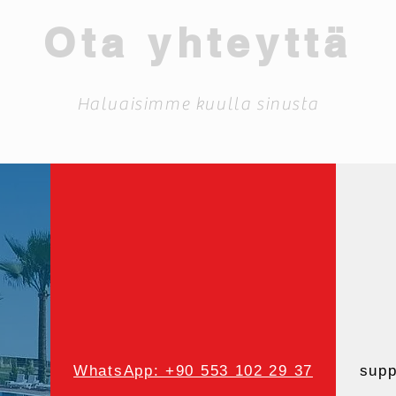
Ota yhteyttä
Haluaisimme kuulla sinusta
WhatsApp: +90 553 102 29 37
supp