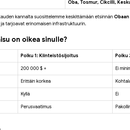
Oba, Tosmur, Cikcilli, Kesk
kauden kannalta suosittelemme keskittämään etsinnän 
Obaan
 ja tarjoavat erinomaisen infrastruktuurin.
su on oikea sinulle?
Polku 1: Kiinteistösijoitus
Polku 
200 000 $ +
Ei mini
Erittäin korkea
Kohtal
Kyllä
Ei
Perusvaatimus
Pakolli