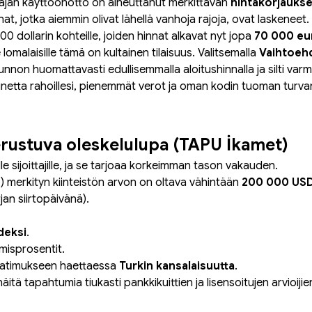
rajan käyttöönotto on aiheuttanut merkittävän 
hintakorjauks
at, jotka aiemmin olivat lähellä vanhoja rajoja, ovat laskeneet
00 dollarin kohteille, joiden hinnat alkavat nyt jopa 
70 000 eu
le lomalaisille tämä on kultainen tilaisuus. Valitsemalla 
Vaihtoehd
sunnon huomattavasti edullisemmalla aloitushinnalla ja silti varmi
etta rahoillesi, pienemmät verot ja oman kodin tuoman turva
perustuva oleskelulupa (TAPU İkamet)
e sijoittajille, ja se tarjoaa korkeimman tason vakauden.
u
) merkityn kiinteistön arvon on oltava vähintään 
200 000 US
an siirtopäivänä).
deksi
.
misprosentit.
atimukseen haettaessa 
Turkin kansalaisuutta
.
näitä tapahtumia tiukasti pankkikuittien ja lisensoitujen arvioiji