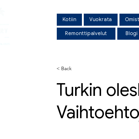
Kotiin
Vuokrata
Omista
Remonttipalvelut
Blogi
< Back
Turkin ole
Vaihtoeht