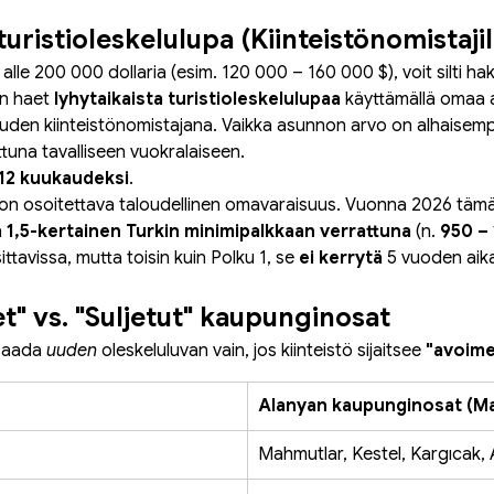
turistioleskelulupa (Kiinteistönomistajil
lle 200 000 dollaria (esim. 120 000 – 160 000 $), voit silti ha
n haet 
lyhytaikaista turistioleskelulupaa
 käyttämällä omaa 
auden kiinteistönomistajana. Vaikka asunnon arvo on alhaisemp
tuna tavalliseen vuokralaiseen.
12 kuukaudeksi
.
 on osoitettava taloudellinen omavaraisuus. Vuonna 2026 tämä
 
1,5-kertainen Turkin minimipalkkaan verrattuna
 (n. 
950 –
ttavissa, mutta toisin kuin Polku 1, se 
ei kerrytä
 5 vuoden aik
met" vs. "Suljetut" kaupunginosat
saada 
uuden
 oleskeluluvan vain, jos kiinteistö sijaitsee 
"avoimel
Alanyan kaupunginosat (Ma
Mahmutlar, Kestel, Kargıcak, 