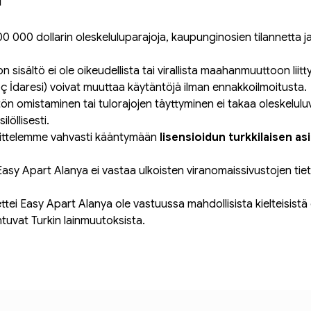
ı
00 000 dollarin oleskeluluparajoja, kaupunginosien tilannetta ja
on sisältö ei ole oikeudellista tai virallista maahanmuuttoon lii
İdaresi) voivat muuttaa käytäntöjä ilman ennakkoilmoitusta.
stön omistaminen tai tulorajojen täyttyminen ei takaa oleskelul
löllisesti.
ittelemme vahvasti kääntymään 
lisensioidun turkkilaisen as
Easy Apart Alanya ei vastaa ulkoisten viranomaissivustojen tiet
ttei Easy Apart Alanya ole vastuussa mahdollisista kielteisistä
htuvat Turkin lainmuutoksista.