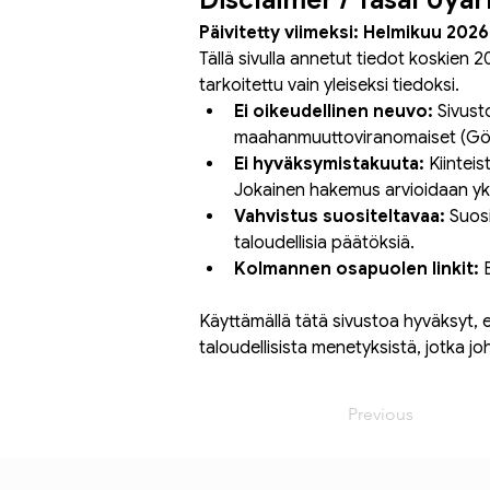
Disclaimer / Yasal Uyar
Päivitetty viimeksi: Helmikuu 2026
Tällä sivulla annetut tiedot koskien 2
tarkoitettu vain yleiseksi tiedoksi.
Ei oikeudellinen neuvo:
 Sivust
maahanmuuttoviranomaiset (Göç 
Ei hyväksymistakuuta:
 Kiintei
Jokainen hakemus arvioidaan yksi
Vahvistus suositeltavaa:
 Suos
taloudellisia päätöksiä.
Kolmannen osapuolen linkit:
 
Käyttämällä tätä sivustoa hyväksyt, e
taloudellisista menetyksistä, jotka jo
Previous