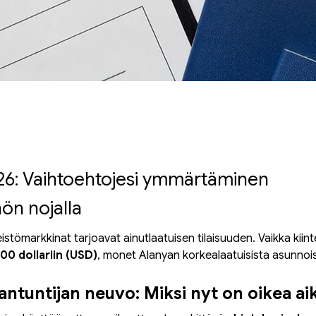
026: Vaihtoehtojesi ymmärtäminen
ön nojalla
stömarkkinat tarjoavat ainutlaatuisen tilaisuuden. Vaikka kiint
00 dollariin (USD)
, monet Alanyan korkealaatuisista asunnoist
antuntijan neuvo: Miksi nyt on oikea ai