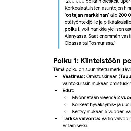
"200 000 dollarin oleskelulupa
Korkealaatuisten asuntojen hinn
'ostajan markkinan'
 alle 200 0
etätyöntekijöille ja pitkäaikaisil
polku)
, voit hankkia ylellisen a
Alanyassa. Saat enemmän vastin
Obassa tai Tosmurissa."
Polku 1: Kiinteistöön 
Tämä polku on suunniteltu merkittävill
Vaatimus:
 Omistuskirjaan (
Tap
vaihtokurssin mukaan omistuskirj
Edut:
Myönnetään yleensä 
2 vuo
Korkeat hyväksymis- ja uusi
Kertyy mukaan 5 vuoden va
Tarkka valvonta:
 Valtio valvoo 
estämiseksi.