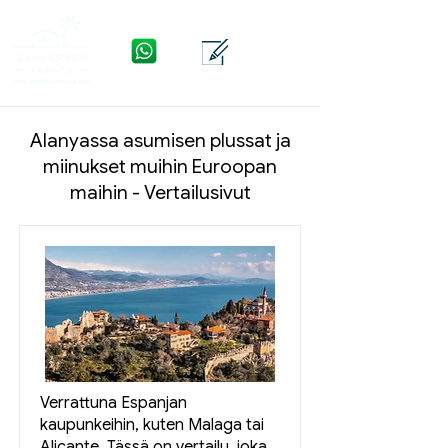
WhatsApp
Yhteys
Valikko
Alanyassa asumisen plussat ja
miinukset muihin Euroopan
maihin - Vertailusivut
Verrattuna Espanjan
kaupunkeihin, kuten Malaga tai
Alicante. Tässä on vertailu, joka