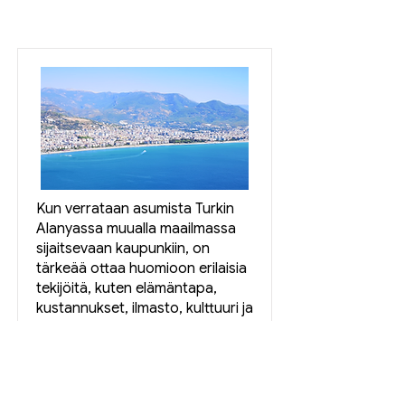
Kun verrataan asumista Turkin
Alanyassa muualla maailmassa
sijaitsevaan kaupunkiin, on
tärkeää ottaa huomioon erilaisia
tekijöitä, kuten elämäntapa,
kustannukset, ilmasto, kulttuuri ja
yleinen elämänlaatu. Alla on
yleisempi luettelo Alanyassa
asumisesta verrattuna
hypoteettiseen kaupunkiin