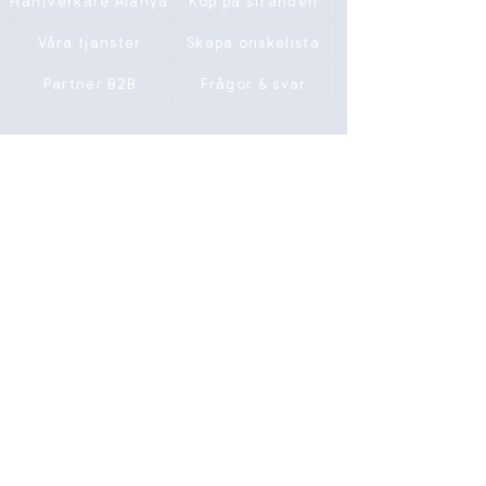
Hantverkare Alanya
Köp på stranden
Våra tjänster
Skapa önskelista
Partner B2B
Frågor & svar
Uppehållstillstånd
Juridiska nyheter
Supportlänkar
Sälja / Hyra ut
Vi talar ditt språk
Tjänster på följande språk
Finska - Tyska - Svenska
Engelska - Spanska - Turkiska
Kontakta oss genom att klicka på
WhatsApp-knappen >>>
support@easyapartalanya.com
Adress
SARAY MAH. ATATÜRK BULVARI