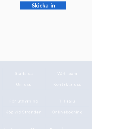
Skicka in
Startsida
Vårt team
Kontakta oss
Om oss
För uthyrning
Till salu
Köp vid Stranden
Onlinebokning