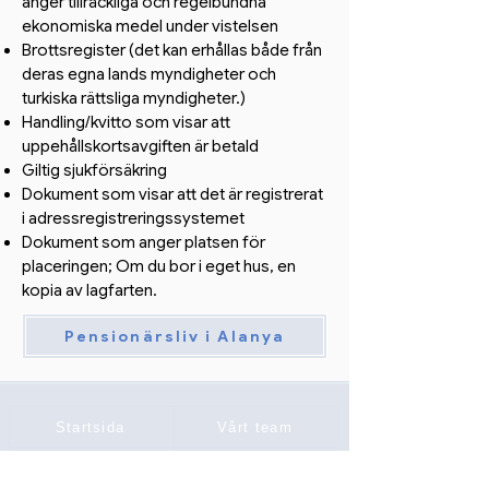
anger tillräckliga och regelbundna
ekonomiska medel under vistelsen
Brottsregister (det kan erhållas både från
deras egna lands myndigheter och
turkiska rättsliga myndigheter.)
Handling/kvitto som visar att
uppehållskortsavgiften är betald
Giltig sjukförsäkring
Dokument som visar att det är registrerat
i adressregistreringssystemet
Dokument som anger platsen för
placeringen; Om du bor i eget hus, en
kopia av lagfarten.
Pensionärsliv i Alanya
Startsida
Vårt team
Kontakta oss
Om oss