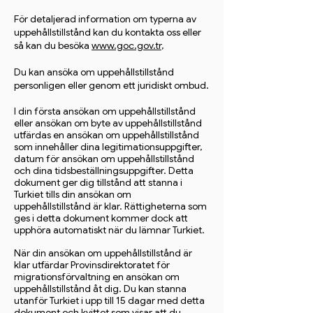
För detaljerad information om typerna av
uppehållstillstånd kan du kontakta oss eller
så kan du besöka
www.goc.gov.tr
,
Du kan ansöka om uppehållstillstånd
personligen eller genom ett juridiskt ombud.
I din första ansökan om uppehållstillstånd
eller ansökan om byte av uppehållstillstånd
utfärdas en ansökan om uppehållstillstånd
som innehåller dina legitimationsuppgifter,
datum för ansökan om uppehållstillstånd
och dina tidsbeställningsuppgifter. Detta
dokument ger dig tillstånd att stanna i
Turkiet tills din ansökan om
uppehållstillstånd är klar. Rättigheterna som
ges i detta dokument kommer dock att
upphöra automatiskt när du lämnar Turkiet.
När din ansökan om uppehållstillstånd är
klar utfärdar Provinsdirektoratet för
migrationsförvaltning en ansökan om
uppehållstillstånd åt dig. Du kan stanna
utanför Turkiet i upp till 15 dagar med detta
dokument och kvittot som visar att du