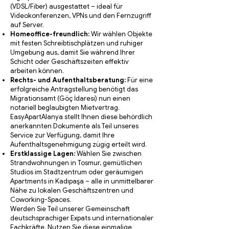
(VDSL/Fiber) ausgestattet – ideal für
Videokonferenzen, VPNs und den Fernzugriff
auf Server.
Homeoffice-freundlich:
Wir wählen Objekte
mit festen Schreibtischplätzen und ruhiger
Umgebung aus, damit Sie während Ihrer
Schicht oder Geschäftszeiten effektiv
arbeiten können.
Rechts- und Aufenthaltsberatung:
Für eine
erfolgreiche Antragstellung benötigt das
Migrationsamt (Göç İdaresi) nun einen
notariell beglaubigten Mietvertrag.
EasyApartAlanya stellt Ihnen diese behördlich
anerkannten Dokumente als Teil unseres
Service zur Verfügung, damit Ihre
Aufenthaltsgenehmigung zügig erteilt wird.
Erstklassige Lagen:
Wählen Sie zwischen
Strandwohnungen in Tosmur, gemütlichen
Studios im Stadtzentrum oder geräumigen
Apartments in Kadıpaşa – alle in unmittelbarer
Nähe zu lokalen Geschäftszentren und
Coworking-Spaces.
Werden Sie Teil unserer Gemeinschaft
deutschsprachiger Expats und internationaler
Fachkräfte. Nutzen Sie diese einmalige