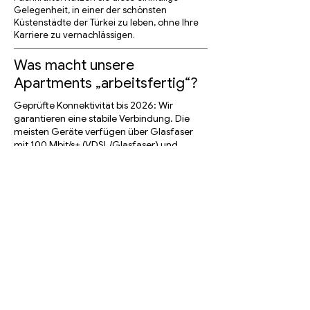
Gelegenheit, in einer der schönsten
Küstenstädte der Türkei zu leben, ohne Ihre
Karriere zu vernachlässigen.
Was macht unsere
Apartments „arbeitsfertig“?
Geprüfte Konnektivität bis 2026: Wir
garantieren eine stabile Verbindung. Die
meisten Geräte verfügen über Glasfaser
mit 100 Mbit/s+ (VDSL/Glasfaser) und
befinden sich in erstklassigen 5G-
Abdeckungszonen. Dadurch eignen sie sich
ideal für bandbreitenintensive
Anwendungen, VPNs und globale
Videokonferenzen.
Kontaktieren Sie 
uns
Vorname
*