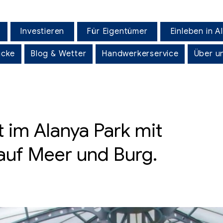
Investieren
Für Eigentümer
Einleben in A
icke
Blog & Wetter
Handwerkerservice
Über u
 im Alanya Park mit
auf Meer und Burg.