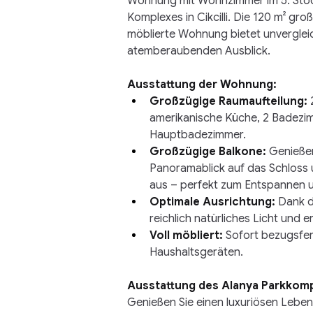
Wohnung mit Wohnzimmer im 5. Stoc
Komplexes in Cikcilli. Die 120 m² gro
möblierte Wohnung bietet unverglei
atemberaubenden Ausblick.
Ausstattung der Wohnung:
Großzügige Raumaufteilung:
amerikanische Küche, 2 Badezim
Hauptbadezimmer.
Großzügige Balkone:
Genieße
Panoramablick auf das Schloss
aus – perfekt zum Entspannen u
Optimale Ausrichtung:
Dank d
reichlich natürliches Licht und e
Voll möbliert:
Sofort bezugsfer
Haushaltsgeräten.
Ausstattung des Alanya Parkkomp
Genießen Sie einen luxuriösen Lebenss