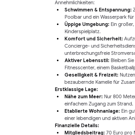
Annehmlichkeiten:
Schwimmen & Entspannung:
Poolbar und ein Wasserpark fü
Üppige Umgebung:
Ein großer
Kinderspielplatz.
Komfort und Sicherheit:
Aufz
Concierge- und Sicherheitsdiens
unterbrechungsfreie Stromvers
Aktiver Lebensstil:
Bleiben Sie
Fitnesscenter, einem Basketball
Geselligkeit & Freizeit:
Nutzen 
bezaubernde Kamelie für Zusam
Erstklassige Lage:
Nähe zum Meer:
Nur 800 Meter
einfachem Zugang zum Strand.
Etablierte Wohnanlage:
Ein gu
einer lebendigen und aktiven An
Finanzielle Details:
Mitgliedsbeitrag:
70 Euro pro 