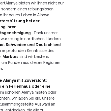
artAlanya bieten wir Ihnen nicht nur 
, sondern einen reibungslosen 
n Ihr neues Leben in Alanya – 
nterstützung bei der 
ng Ihrer 
ltsgenehmigung
. Dank unserer 
rwurzelung in nordischen Ländern 
and, Schweden und Deutschland
rer profunden Kenntnisse des
n Marktes
sind wir bestens 
t, um Kunden aus diesen Regionen 
n.
e Alanya mit Zuversicht:
e
ein Ferienhaus oder eine 
im schönen Alanya mieten oder 
ten, wir laden Sie ein, unsere 
 zusammengestellte Auswahl an 
zu entdecken, die alle zu