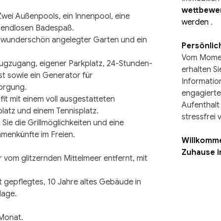
wettbewer
Zwei Außenpools, ein Innenpool, eine 
werden 
.
r endlosen Badespaß.
, wunderschön angelegter Garten und ein 
Persönlich
Vom Moment
ugzugang, eigener Parkplatz, 24-Stunden-
erhalten S
t sowie ein Generator für 
Information
orgung.
engagierte
 fit mit einem voll ausgestatteten 
Aufenthalt
platz und einem Tennisplatz.
stressfrei v
Sie die Grillmöglichkeiten und eine 
menkünfte im Freien.
Willkomme
Zuhause i
 vom glitzernden Mittelmeer entfernt, mit 
t gepflegtes, 10 Jahre altes Gebäude in 
lage.
Monat.