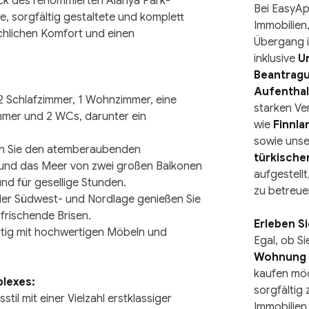
k des renommierten Alanya Park-
Bei EasyAp
ße, sorgfältig gestaltete und komplett 
Immobilien
chlichen Komfort und einen 
Übergang i
inklusive
U
Beantragu
Aufentha
2 Schlafzimmer, 1 Wohnzimmer, eine 
starken Ve
mer und 2 WCs, darunter ein 
wie
Finnl
sowie unse
n Sie den atemberaubenden 
türkische
 und das Meer von zwei großen Balkonen 
aufgestell
nd für gesellige Stunden.
zu betreue
er Südwest- und Nordlage genießen Sie 
rfrischende Brisen.
Erleben Si
tig mit hochwertigen Möbeln und 
Egal, ob Si
Wohnung
kaufen möch
lexes:
sorgfältig
til mit einer Vielzahl erstklassiger 
Immobilien 