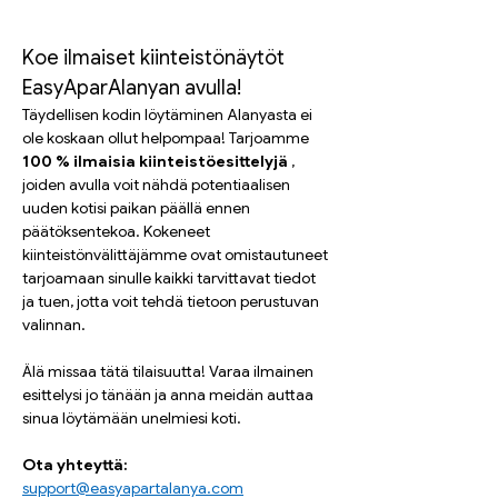
Koe ilmaiset kiinteistönäytöt 
EasyAparAlanyan avulla!
Täydellisen kodin löytäminen Alanyasta ei 
ole koskaan ollut helpompaa! Tarjoamme 
100 % ilmaisia kiinteistöesittelyjä
 , 
joiden avulla voit nähdä potentiaalisen 
uuden kotisi paikan päällä ennen 
päätöksentekoa. Kokeneet 
kiinteistönvälittäjämme ovat omistautuneet 
tarjoamaan sinulle kaikki tarvittavat tiedot 
ja tuen, jotta voit tehdä tietoon perustuvan 
valinnan.
Älä missaa tätä tilaisuutta! Varaa ilmainen 
esittelysi jo tänään ja anna meidän auttaa 
sinua löytämään unelmiesi koti.
Ota yhteyttä:
support@easyapartalanya.com