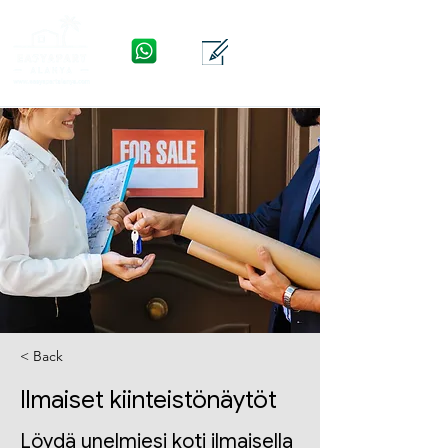
WhatsApp
Yhteys
Valikko
< Back
Ilmaiset kiinteistönäytöt
Löydä unelmiesi koti ilmaisella 