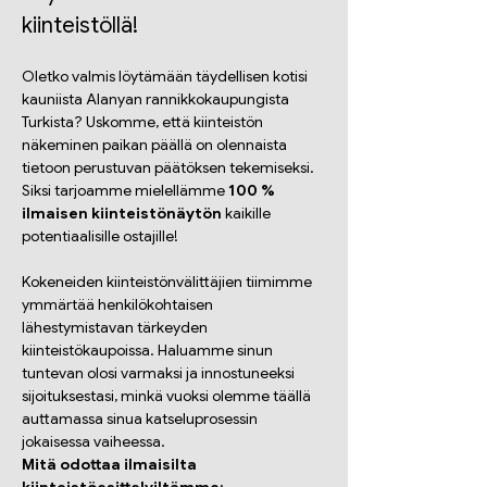
kiinteistöllä!
Oletko valmis löytämään täydellisen kotisi 
kauniista Alanyan rannikkokaupungista 
Turkista? Uskomme, että kiinteistön 
näkeminen paikan päällä on olennaista 
tietoon perustuvan päätöksen tekemiseksi. 
Siksi tarjoamme mielellämme 
100 % 
ilmaisen kiinteistönäytön
 kaikille 
potentiaalisille ostajille!
Kokeneiden kiinteistönvälittäjien tiimimme 
ymmärtää henkilökohtaisen 
lähestymistavan tärkeyden 
kiinteistökaupoissa. Haluamme sinun 
tuntevan olosi varmaksi ja innostuneeksi 
sijoituksestasi, minkä vuoksi olemme täällä 
auttamassa sinua katseluprosessin 
jokaisessa vaiheessa.
Mitä odottaa ilmaisilta 