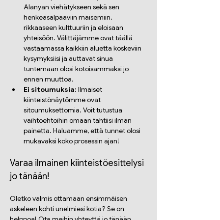
Alanyan viehätykseen sekä sen 
henkeäsalpaaviin maisemiin, 
rikkaaseen kulttuuriin ja eloisaan 
yhteisöön. Välittäjämme ovat täällä 
vastaamassa kaikkiin aluetta koskeviin 
kysymyksiisi ja auttavat sinua 
tuntemaan olosi kotoisammaksi jo 
ennen muuttoa.
Ei sitoumuksia:
 Ilmaiset 
kiinteistönäytömme ovat 
sitoumuksettomia. Voit tutustua 
vaihtoehtoihin omaan tahtiisi ilman 
painetta. Haluamme, että tunnet olosi 
mukavaksi koko prosessin ajan!
Varaa ilmainen kiinteistöesittelysi 
jo tänään!
Oletko valmis ottamaan ensimmäisen 
askeleen kohti unelmiesi kotia? Se on 
helppoa! Ota meihin yhteyttä jo tänään 