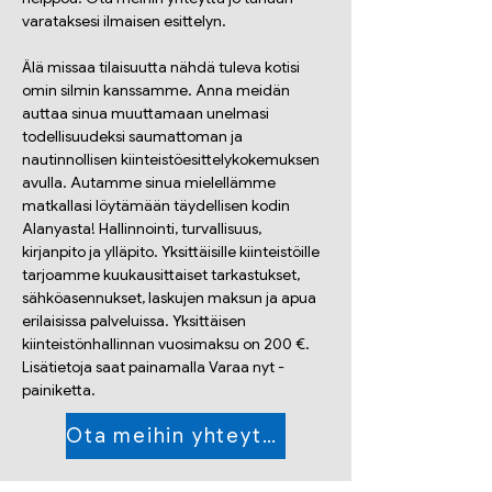
varataksesi ilmaisen esittelyn.
Älä missaa tilaisuutta nähdä tuleva kotisi 
omin silmin kanssamme. Anna meidän 
auttaa sinua muuttamaan unelmasi 
todellisuudeksi saumattoman ja 
nautinnollisen kiinteistöesittelykokemuksen 
avulla. Autamme sinua mielellämme 
matkallasi löytämään täydellisen kodin 
Alanyasta! Hallinnointi, turvallisuus, 
kirjanpito ja ylläpito. Yksittäisille kiinteistöille 
tarjoamme kuukausittaiset tarkastukset, 
sähköasennukset, laskujen maksun ja apua 
erilaisissa palveluissa. Yksittäisen 
kiinteistönhallinnan vuosimaksu on 200 €. 
Lisätietoja saat painamalla Varaa nyt -
painiketta.
Ota meihin yhteyttä jo tänään