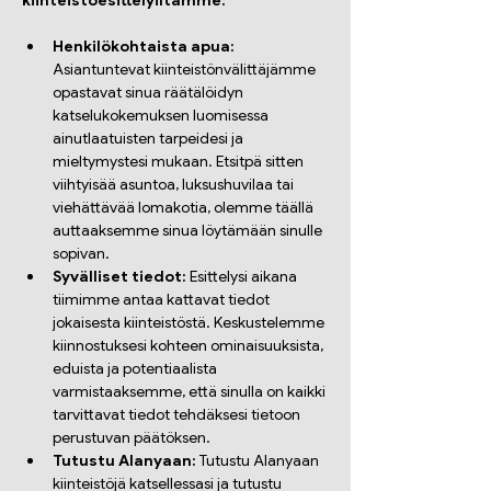
kiinteistöesittelyiltämme:
Henkilökohtaista apua:
Asiantuntevat kiinteistönvälittäjämme 
opastavat sinua räätälöidyn 
katselukokemuksen luomisessa 
ainutlaatuisten tarpeidesi ja 
mieltymystesi mukaan. Etsitpä sitten 
viihtyisää asuntoa, luksushuvilaa tai 
viehättävää lomakotia, olemme täällä 
auttaaksemme sinua löytämään sinulle 
sopivan.
Syvälliset tiedot:
 Esittelysi aikana 
tiimimme antaa kattavat tiedot 
jokaisesta kiinteistöstä. Keskustelemme 
kiinnostuksesi kohteen ominaisuuksista, 
eduista ja potentiaalista 
varmistaaksemme, että sinulla on kaikki 
tarvittavat tiedot tehdäksesi tietoon 
perustuvan päätöksen.
Tutustu Alanyaan:
 Tutustu Alanyaan 
kiinteistöjä katsellessasi ja tutustu 