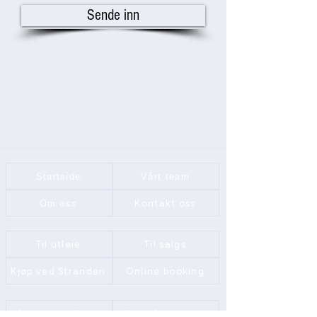
Sende inn
Startside
Vårt team
Kontakt oss
Om oss
Til utleie
Til salgs
Kjøp ved Stranden
Online booking
Håndverker Alanya
Kjøp på stranden