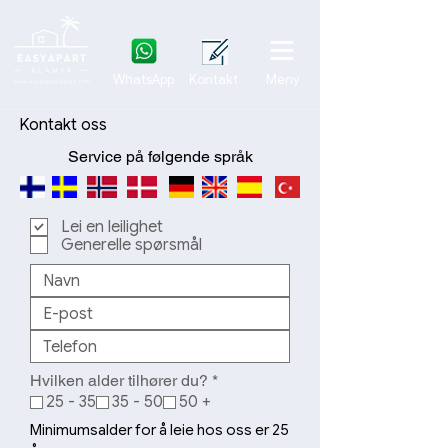
WhatsApp
Kontakt
Meny
Kontakt oss
Service på følgende språk
Lei en leilighet
Generelle spørsmål
O
Hvilken alder tilhører du?
*
b
25 - 35
35 - 50
50 +
l
i
Minimumsalder for å leie hos oss er 25
g