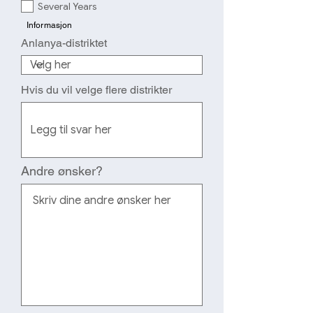
a
Several Years
t
Informasjon
o
r
Anlanya-distriktet
i
s
k
Hvis du vil velge flere distrikter
Andre ønsker?