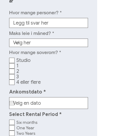
år
a
t
Hvor mange personer?
o
r
i
s
k
Maks leie i måned?
O
Hvor mange soverom?
*
b
Studio
l
1
i
2
g
a
3
t
4 eller flere
o
r
r
Ankomstdato
*
i
e
s
q
k
u
i
O
Select Rental Period
*
r
b
e
Six months
l
d
One Year
i
Two Years
g