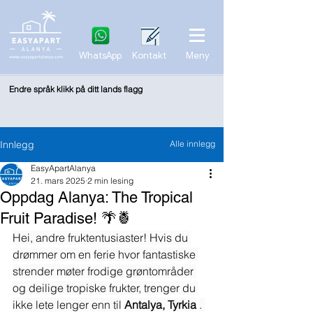
WhatsApp
Kontakt
Meny
Endre språk klikk på ditt lands flagg
Innlegg
Alle innlegg
EasyApartAlanya
21. mars 2025
2 min lesing
Oppdag Alanya: The Tropical
Fruit Paradise! 🌴🍍
Hei, andre fruktentusiaster! Hvis du 
drømmer om en ferie hvor fantastiske 
strender møter frodige grøntområder 
og deilige tropiske frukter, trenger du 
ikke lete lenger enn til
Antalya, Tyrkia
. 