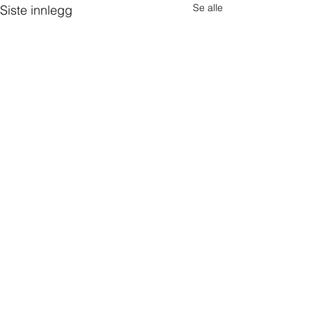
Se alle
Siste innlegg
Startside
Vårt team
Kontakt oss
Om oss