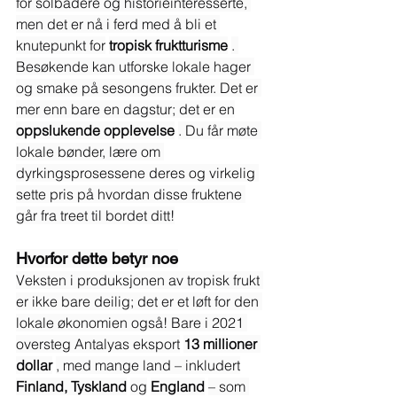
for solbadere og historieinteresserte, 
men det er nå i ferd med å bli et 
knutepunkt for
tropisk fruktturisme
. 
Besøkende kan utforske lokale hager 
og smake på sesongens frukter. Det er 
mer enn bare en dagstur; det er en
oppslukende opplevelse
. Du får møte 
lokale bønder, lære om 
dyrkingsprosessene deres og virkelig 
sette pris på hvordan disse fruktene 
går fra treet til bordet ditt!
Hvorfor dette betyr noe
Veksten i produksjonen av tropisk frukt 
er ikke bare deilig; det er et løft for den 
lokale økonomien også! Bare i 2021 
oversteg Antalyas eksport
13 millioner 
dollar
, med mange land – inkludert
Finland, Tyskland
og
England
– som 