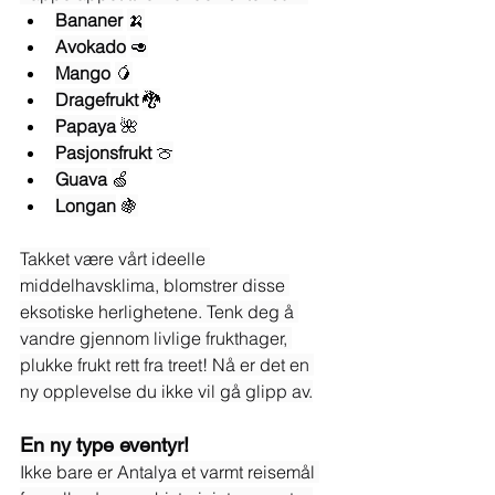
Bananer
🍌
Avokado
🥑
Mango
🥭
Dragefrukt
🐉
Papaya
🌺
Pasjonsfrukt
🍈
Guava
🍏
Longan
🍇
Takket være vårt ideelle 
middelhavsklima, blomstrer disse 
eksotiske herlighetene. Tenk deg å 
vandre gjennom livlige frukthager, 
plukke frukt rett fra treet! Nå er det en 
ny opplevelse du ikke vil gå glipp av.
En ny type eventyr!
Ikke bare er Antalya et varmt reisemål 