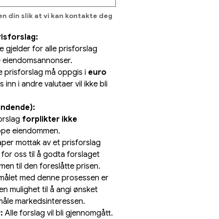
n din slik at vi kan kontakte deg 
risforslag:
e gjelder for alle prisforslag 
e eiendomsannonser.
le prisforslag må oppgis i 
euro 
inn i andre valutaer vil ikke bli 
bindende):
orslag 
forplikter ikke
kjøpe eiendommen.
På samme måte skaper mottak av et prisforslag 
 for oss til å godta forslaget 
en til den foreslåtte prisen.
målet med denne prosessen er 
en mulighet til å angi ønsket 
måle markedsinteressen.
:
 Alle forslag vil bli gjennomgått. 