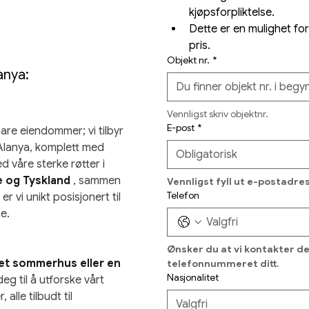
kjøpsforpliktelse.
Dette er en mulighet for 
pris.
Objekt nr.
*
anya: 
Vennligst skriv objektnr.
E-post
*
are eiendommer; vi tilbyr 
i Alanya, komplett med
d våre sterke røtter i 
e og Tyskland
, sammen 
Vennligst fyll ut e-postadre
Telefon
, er vi unikt posisjonert til 
e.
Ønsker du at vi kontakter deg
e et sommerhus eller en 
telefonnummeret ditt.
Nasjonalitet
deg til å utforske vårt 
alle tilbudt til