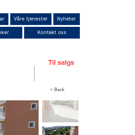
ar
Våre tjenester
Nyheter
nker
Kontakt oss
Til salgs
< Back