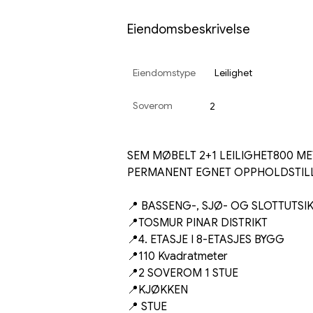
Eiendomsbeskrivelse
Eiendomstype
Leilighet
Soverom
2
SEM MØBELT 2+1 LEILIGHET800 ME
PERMANENT EGNET OPPHOLDSTIL
📍 BASSENG-, SJØ- OG SLOTTUTSI
📍TOSMUR PINAR DISTRIKT
📍4. ETASJE I 8-ETASJES BYGG
📍110 Kvadratmeter
📍2 SOVEROM 1 STUE
📍KJØKKEN
📍 STUE