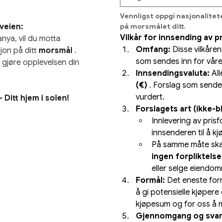
Vennligst oppgi nasjonalitete
 veien:
på morsmålet ditt.
Vilkår for innsending av p
nya, vil du motta 
Omfang:
 Disse vilkåren
on på ditt
morsmål
. 
som sendes inn for vår
 gjøre opplevelsen din 
Innsendingsvaluta:
 Al
(€)
 . Forslag som sendes 
vurdert.
Ditt hjem i solen!
Forslagets art (ikke-
Innlevering av prisf
innsenderen til å 
ingen forpliktelse
eller selge eiendomm
Formål:
 Det eneste for
å gi potensielle kjøpere 
kjøpesum og for oss å 
Gjennomgang og svar