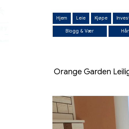
Hjem
Leie
Kjøpe
Inves
Blogg & Vær
Hån
Orange Garden Leili