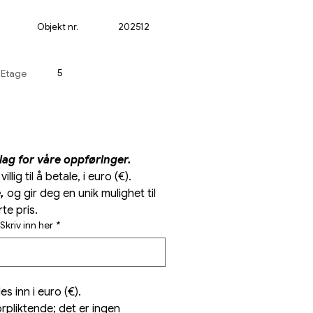
Objekt nr.
202512
5
Etage
lag for våre oppføringer.
Vennligst oppgi prisen du er villig til å betale, i euro (€). 
,
 og gir deg en unik mulighet til 
rte pris.
 Skriv inn her
*
s inn i euro (€).
orpliktende; det er ingen 