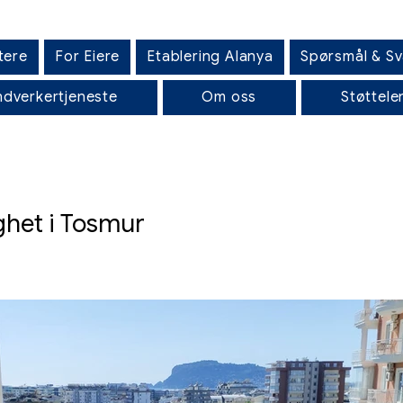
tere
For Eiere
Etablering Alanya
Spørsmål & Sv
dverkertjeneste
Om oss
Støttele
ghet i Tosmur