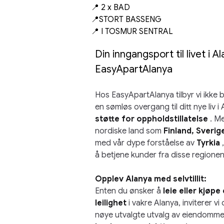
📍 2 x BAD
📍STORT BASSENG
📍 I TOSMUR SENTRAL
Din inngangsport til livet i Al
EasyApartAlanya
Hos EasyApartAlanya tilbyr vi ikke b
en sømløs overgang til ditt nye liv 
støtte for oppholdstillatelse
. Me
nordiske land som
Finland, Sverig
med vår dype forståelse av
Tyrkia
å betjene kunder fra disse regionen
Opplev Alanya med selvtillit:
Enten du ønsker å
leie eller kjøp
leilighet
i vakre Alanya, inviterer vi 
nøye utvalgte utvalg av eiendommer, 