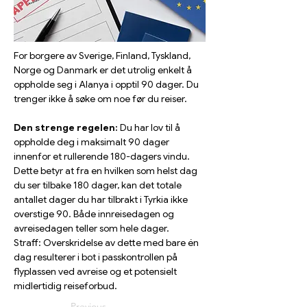
For borgere av Sverige, Finland, Tyskland, 
Norge og Danmark er det utrolig enkelt å 
oppholde seg i Alanya i opptil 90 dager. Du 
trenger ikke å søke om noe før du reiser.
Den strenge regelen:
 Du har lov til å 
oppholde deg i maksimalt 90 dager 
innenfor et rullerende 180-dagers vindu. 
Dette betyr at fra en hvilken som helst dag 
du ser tilbake 180 dager, kan det totale 
antallet dager du har tilbrakt i Tyrkia ikke 
overstige 90. Både innreisedagen og 
avreisedagen teller som hele dager.
Straff: Overskridelse av dette med bare én 
dag resulterer i bot i passkontrollen på 
flyplassen ved avreise og et potensielt 
midlertidig reiseforbud.
Previous