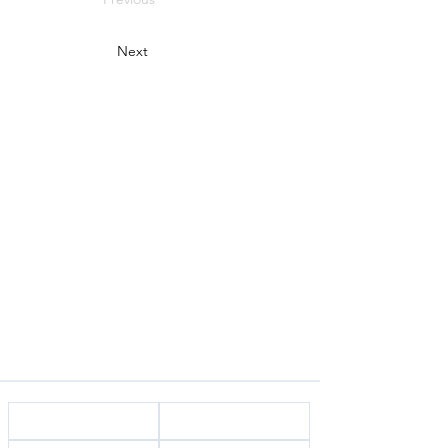
Next
Startside
Vårt team