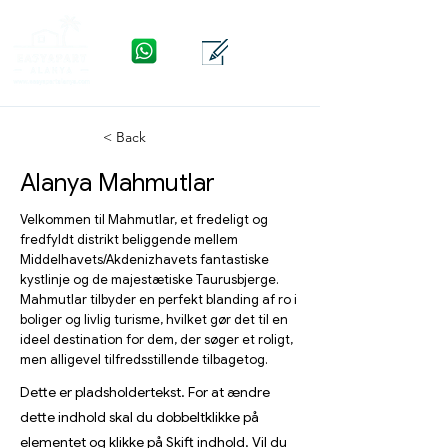
WhatsApp
Kontakte
Menu
< Back
Alanya Mahmutlar
Velkommen til Mahmutlar, et fredeligt og
fredfyldt distrikt beliggende mellem
Middelhavets/Akdenizhavets fantastiske
kystlinje og de majestætiske Taurusbjerge.
Mahmutlar tilbyder en perfekt blanding af ro i
boliger og livlig turisme, hvilket gør det til en
ideel destination for dem, der søger et roligt,
men alligevel tilfredsstillende tilbagetog.
Dette er pladsholdertekst. For at ændre
dette indhold skal du dobbeltklikke på
elementet og klikke på Skift indhold. Vil du