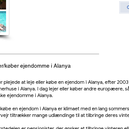
jer/køber ejendomme i Alanya
r plejede at leje eller købe en ejendom i Alanya, efter 2003
huse i Alanya. I dag lejer eller køber andre europæere, så
ske ejendomme i Alanya.
ller købe en ejendom i Alanya er klimaet med en lang somm
vejr tiltrækker mange udlændinge til at tilbringe deres vinte
stedelen er pensionister, der ønsker at tilbringe vinteren el