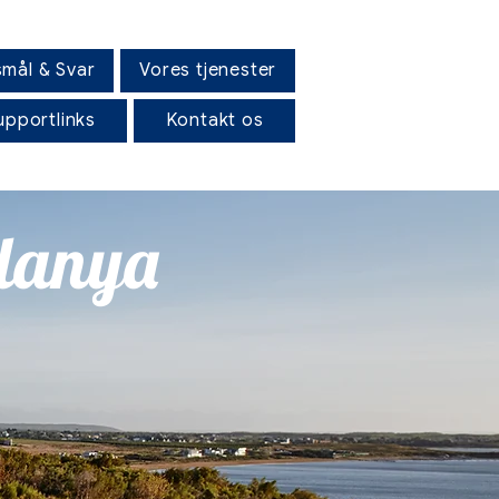
mål & Svar
Vores tjenester
upportlinks
Kontakt os
Alanya