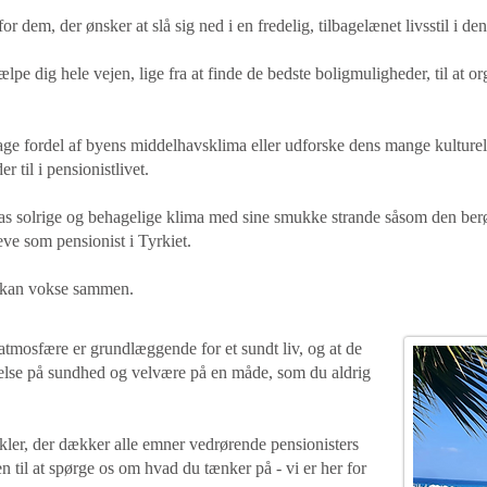
r dem, der ønsker at slå sig ned i en fredelig, tilbagelænet livsstil i 
ælpe dig hele vejen, lige fra at finde de bedste boligmuligheder, til at o
ge fordel af byens middelhavsklima eller udforske dens mange kulturelle
r til i pensionistlivet.
anyas solrige og behagelige klima med sine smukke strande såsom den ber
leve som pensionist i Tyrkiet.
i kan vokse sammen.
k atmosfære er grundlæggende for et sundt liv, og at de
ydelse på sundhed og velvære på en måde, som du aldrig
tikler, der dækker alle emner vedrørende pensionisters
n til at spørge os om hvad du tænker på - vi er her for