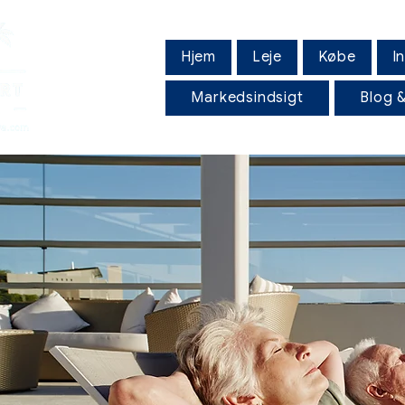
Hjem
Leje
Købe
I
Markedsindsigt
Blog &