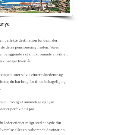
Alanya
en perfekte destination for dem, der
yde deres pensionering i solen. Vores
 er beliggende i et smukt område i Tyrkiet,
skinsdage hvert år.
emperaturer selv i vintermånederne og
liteter, du har brug for til en behagelig og
.
m et udvalg af rummelige og lyse
der er perfekte til par.
 leder efter et roligt sted at nyde din
ilværelse eller en pulserende destination