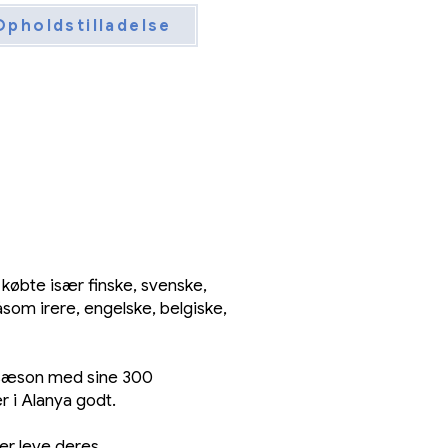
Opholdstilladelse
 købte især finske, svenske,
som irere, engelske, belgiske,
ersæson med sine 300
r i Alanya godt.
ler leve deres