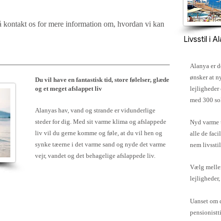
så kontakt os for mere information om, hvordan vi kan
Livsstil i 
Alanya er d
ønsker at n
Du vil have en fantastisk tid, store følelser, glæde
og et meget afslappet liv
lejligheder
med 300 sol
Alanyas hav, vand og strande er vidunderlige
steder for dig. Med sit varme klima og afslappede
Nyd varme t
liv vil du gerne komme og føle, at du vil hen og
alle de faci
synke tæerne i det varme sand og nyde det varme
nem livsstil
vejr, vandet og det behagelige afslappede liv.
Vælg melle
lejligheder, 
Uanset om du
pensionistt