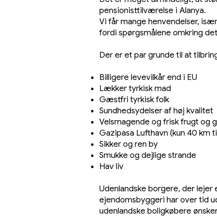
pensionisttilværelse i Alanya.
Vi får mange henvendelser, især
fordi spørgsmålene omkring det
​Der er et par grunde til at tilbr
Billigere levevilkår end i EU
Lækker tyrkisk mad
Gæstfri tyrkisk folk
Sundhedsydelser af høj kvalitet
Velsmagende og frisk frugt og 
Gazipasa Lufthavn (kun 40 km ti
Sikker og ren by
Smukke og dejlige strande
Hav liv
Udenlandske borgere, der lejer el
ejendomsbyggeri har over tid ud
udenlandske boligkøbere ønsker