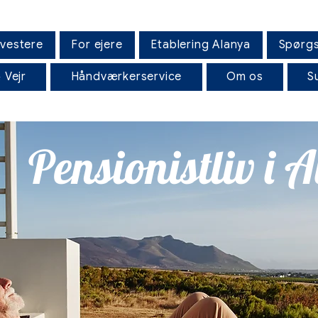
nvestere
For ejere
Etablering Alanya
Spørgs
 Vejr
Håndværkerservice
Om os
S
Pensionistliv i 