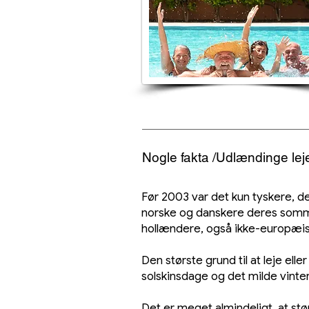
Nogle fakta /Udlændinge le
Før 2003 var det kun tyskere, de
norske og danskere deres sommer
hollændere, også ikke-europæi
Den største grund til at leje e
solskinsdage og det milde vinter
Det er meget almindeligt, at stør