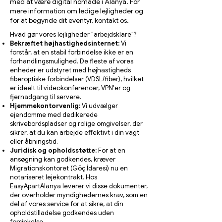
med at være digital nomade i Alanya. For
mere information om ledige lejligheder og
for at begynde dit eventyr, kontakt os.
Hvad gør vores lejligheder "arbejdsklare"?
Bekræftet højhastighedsinternet:
Vi
forstår, at en stabil forbindelse ikke er en
forhandlingsmulighed. De fleste af vores
enheder er udstyret med højhastigheds
fiberoptiske forbindelser (VDSL/fiber), hvilket
er ideelt til videokonferencer, VPN'er og
fjernadgang til servere.
Hjemmekontorvenlig:
Vi udvælger
ejendomme med dedikerede
skrivebordspladser og rolige omgivelser, der
sikrer, at du kan arbejde effektivt i din vagt
eller åbningstid.
Juridisk og opholdsstøtte:
For at en
ansøgning kan godkendes, kræver
Migrationskontoret (Göç İdaresi) nu en
notariseret lejekontrakt. Hos
EasyApartAlanya leverer vi disse dokumenter,
der overholder myndighedernes krav, som en
del af vores service for at sikre, at din
opholdstilladelse godkendes uden
forsinkelse.