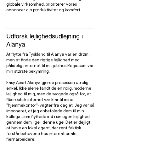
globale virksomhed, prioriterer vores
annoncer din produktivitet og komfort.
Udforsk lejlighedsudlejning i
Alanya
At flytte fra Tyskland til Alanya var en drøm,
men at finde den rigtige lejlighed med
pålideligt internet til mit job hos Regiocom var
min største bekymring.
Easy Apart Alanya gjorde processen utrolig
enkel. Ikke alene fandt de en rolig, moderne
lejlighed til mig, men de sørgede også for, at
fiberoptisk internet var klar til mine
"hjemmekontor"-vagter fra dag ét. Jeg var så
imponeret, at jeg anbefalede dem til min
kollega, som flyttede ind i sin egen lejlighed
gennem dem lige i denne uge! Det er dejligt
at have en lokal agent, der rent faktisk
forstår behovene hos internationale
fjernarbejdere.