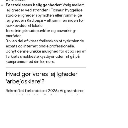
Førsteklasses beliggenheder:
Vælg mellem
lejligheder ved stranden i Tosmur, hyggelige
studiolejligheder i bymidten eller rummelige
lejligheder i Kadıpaşa – alt sammen inden for
rækkevidde af lokale
forretningsknudepunkter og coworking-
områder.
Bliv en del af vores fællesskab af tysktalende
expats og internationale professionelle.
Udnyt denne unikke mulighed for at bo i en af
Tyrkiets smukkeste kystbyer uden at gå på
kompromis med din karriere.
Hvad gør vores lejligheder
'arbejdsklare'?
Bekræftet forbindelse i 2026: Vi garanterer
en stabil forbindelse. De fleste enheder har
100 Mbps+ fiberoptik (VDSL/fiber) og er
placeret i zoner med optimal 5G-dækning,
hvilket gør dem ideelle til opgaver med høj
båndbredde, VPN'er og globale
videokonferencer.