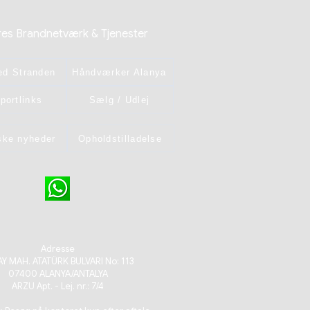
res Brandnetværk & Tjenester
ed Stranden
Håndværker Alanya
portlinks
Sælg / Udlej
iske nyheder
Opholdstilladelse
Adresse
Y MAH. ATATÜRK BULVARI No: 113
07400 ALANYA/ANTALYA
ARZU Apt. - Lej. nr.: 7/4