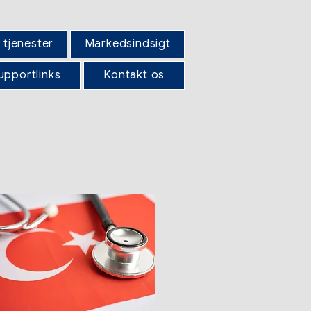
 tjenester
Markedsindsigt
upportlinks
Kontakt os