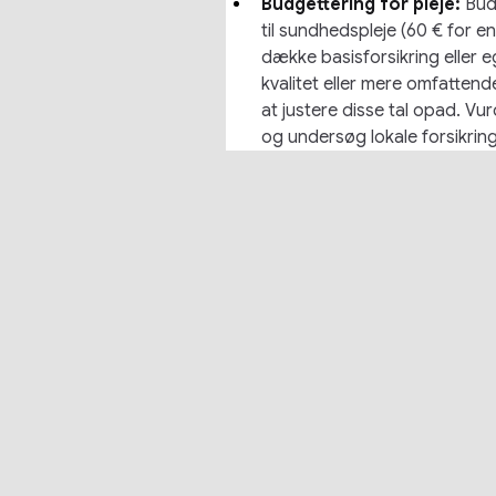
Budgettering for pleje:
Bud
til sundhedspleje (60 € for en
dække basisforsikring eller eg
kvalitet eller mere omfatte
at justere disse tal opad. Vu
og undersøg lokale forsikrin