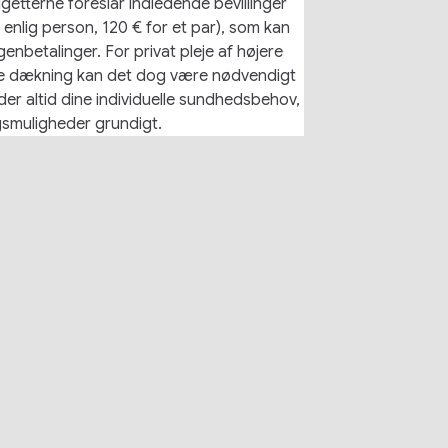
getterne foreslår indledende bevillinger 
 enlig person, 120 € for et par), som kan 
enbetalinger. For privat pleje af højere 
nde dækning kan det dog være nødvendigt 
rder altid dine individuelle sundhedsbehov, 
gsmuligheder grundigt.