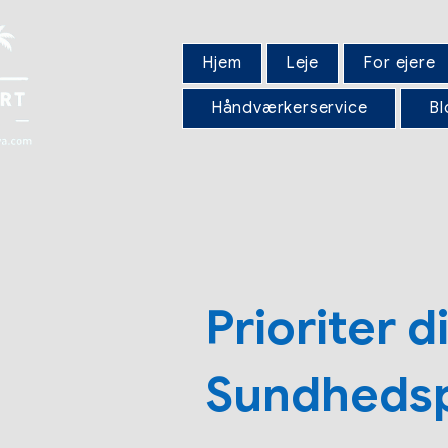
Hjem
Leje
For ejere
Håndværkerservice
Bl
Prioriter d
Sundhedspl