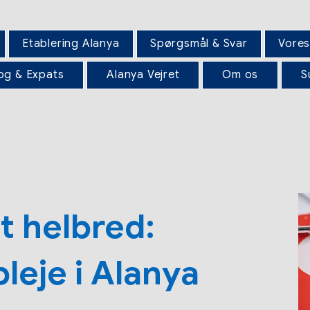
Etablering Alanya
Spørgsmål & Svar
Vores
og & Expats
Alanya Vejret
Om os
S
it helbred:
eje i Alanya