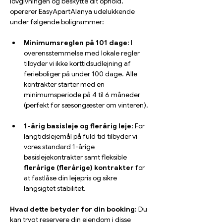
lovgivningen og beskytte dit ophold, 
opererer EasyApartAlanya udelukkende 
under følgende boligrammer:
Minimumsreglen på 101 dage:
 I 
overensstemmelse med lokale regler 
tilbyder vi ikke korttidsudlejning af 
ferieboliger på under 100 dage. Alle 
kontrakter starter med en 
minimumsperiode på 4 til 6 måneder 
(perfekt for sæsongæster om vinteren).
1-årig basisleje og flerårig leje:
 For 
langtidslejemål på fuld tid tilbyder vi 
vores standard 1-årige 
basislejekontrakter samt fleksible 
flerårige (flerårige) kontrakter
 for 
at fastlåse din lejepris og sikre 
langsigtet stabilitet.
Hvad dette betyder for din booking:
 Du 
kan trygt reservere din ejendom i disse 