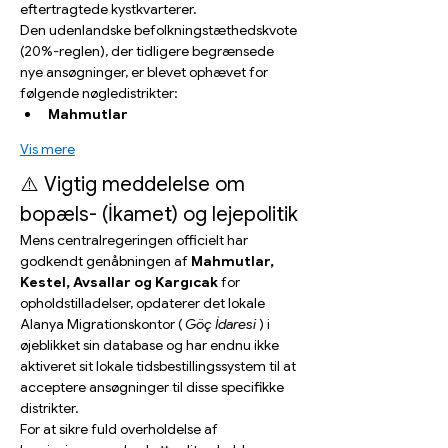
eftertragtede kystkvarterer.
Den udenlandske befolkningstæthedskvote 
(20%-reglen), der tidligere begrænsede 
nye ansøgninger, er blevet ophævet for 
følgende nøgledistrikter:
Mahmutlar
Vis mere
⚠️ Vigtig meddelelse om 
bopæls- (İkamet) og lejepolitik
Mens centralregeringen officielt har 
godkendt genåbningen af 
Mahmutlar, 
Kestel, Avsallar og Kargıcak
 for 
opholdstilladelser, opdaterer det lokale 
Alanya Migrationskontor ( 
Göç İdaresi
 ) i 
øjeblikket sin database og har endnu ikke 
aktiveret sit lokale tidsbestillingssystem til at 
acceptere ansøgninger til disse specifikke 
distrikter.
For at sikre fuld overholdelse af 