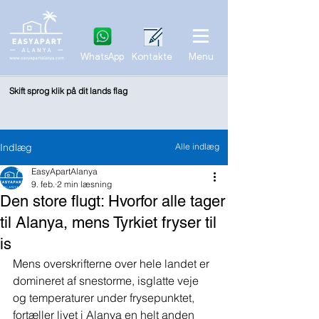
WhatsApp
Kontakte
Menu
Skift sprog klik på dit lands flag
Indlæg
Alle indlæg
EasyApartAlanya
9. feb.
2 min læsning
Den store flugt: Hvorfor alle tager
til Alanya, mens Tyrkiet fryser til
is
Mens overskrifterne over hele landet er 
domineret af snestorme, isglatte veje 
og temperaturer under frysepunktet, 
fortæller livet i Alanya en helt anden 