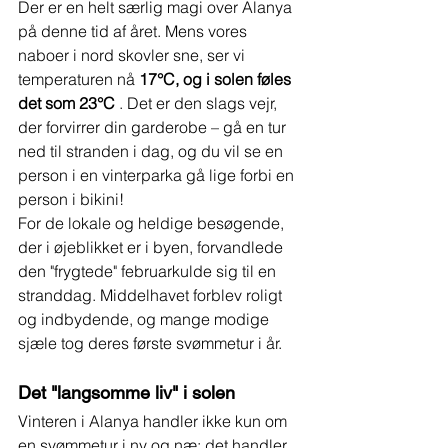
Der er en helt særlig magi over Alanya 
på denne tid af året. Mens vores 
naboer i nord skovler sne, ser vi 
temperaturen nå 
17°C, og i solen føles 
det som 23°C
 . Det er den slags vejr, 
der forvirrer din garderobe – gå en tur 
ned til stranden i dag, og du vil se en 
person i en vinterparka gå lige forbi en 
person i bikini!
For de lokale og heldige besøgende, 
der i øjeblikket er i byen, forvandlede 
den "frygtede" februarkulde sig til en 
stranddag. Middelhavet forblev roligt 
og indbydende, og mange modige 
sjæle tog deres første svømmetur i år.
Det "langsomme liv" i solen
Vinteren i Alanya handler ikke kun om 
en svømmetur i ny og næ; det handler 