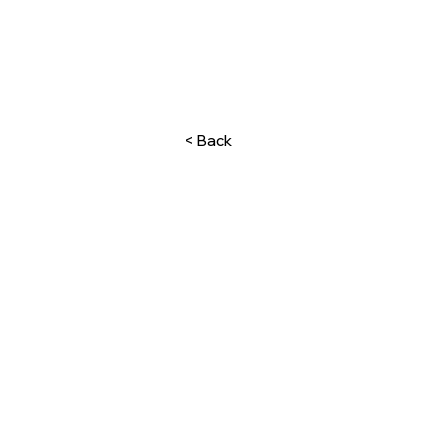
< Back
Startside
Vores team
Kontakt os
Om os
Til leje
Til salg
Køb ved Stranden
Online booking