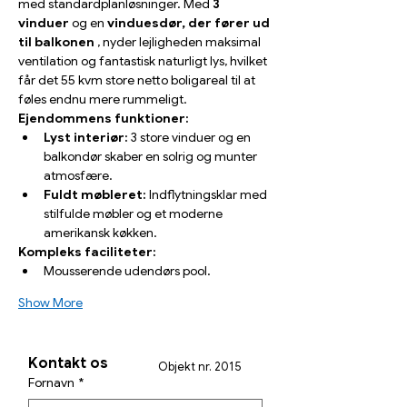
med standardplanløsninger. Med 
3 
vinduer
 og en 
vinduesdør, der fører ud 
til balkonen
 , nyder lejligheden maksimal 
ventilation og fantastisk naturligt lys, hvilket 
får det 55 kvm store netto boligareal til at 
føles endnu mere rummeligt.
Ejendommens funktioner:
Lyst interiør:
 3 store vinduer og en 
balkondør skaber en solrig og munter 
atmosfære.
Fuldt møbleret:
 Indflytningsklar med 
stilfulde møbler og et moderne 
amerikansk køkken.
Kompleks faciliteter:
Mousserende udendørs pool.
Show More
Kontakt os
Objekt nr. 2015
Fornavn
*