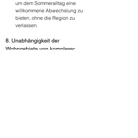
um dem Sommeralltag eine 
willkommene Abwechslung zu 
bieten, ohne die Region zu 
verlassen.
8. Unabhängigkeit der 
Wohngebiete von komplexer 
Wasserrationierung
Die Realität in Spanien und 
Südeuropa:
 Langzeitmieter und 
Immobilienbesitzer in Spanien 
und Italien sehen sich während El-
Niño-Dürren mit strengen 
Auflagen konfrontiert. Das Befüllen 
von Pools, das Bewässern von 
Privatgärten oder die Verwendung 
großer Wassermengen für die 
Instandhaltung von Immobilien 