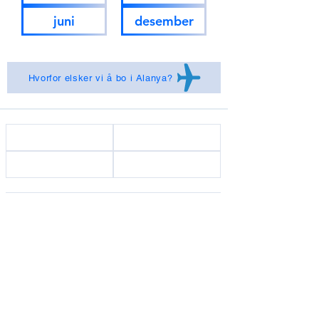
juni
desember
Hvorfor elsker vi å bo i Alanya?
Startside
Vårt team
Kontakt oss
Om oss
Til utleie
Til salgs
Kjøp ved Stranden
Online booking
Håndverker Alanya
Kjøp på stranden
Våre tjenester
Opprett ønskeliste