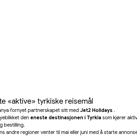
te «aktive» tyrkiske reisemål
lanya fornyet partnerskapet sitt med 
Jet2 Holidays
 .
øyeblikket den 
eneste destinasjonen i Tyrkia
 som kjører akt
 bestilling.
ns andre regioner venter til mai eller juni med å starte annonse