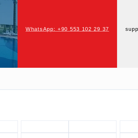
WhatsApp: +90 553 102 29 37
supp
Vårt
Eiendom og Utleie
s
Til utleie
Til salgs
Kjøp v