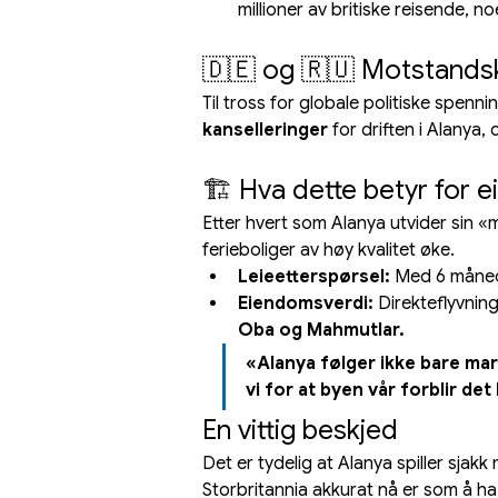
millioner av britiske reisende, 
🇩🇪 og 🇷🇺 Motstandskr
Til tross for globale politiske spenni
kanselleringer
 for driften i Alanya
🏗️ Hva dette betyr for
Etter hvert som Alanya utvider sin «
ferieboliger av høy kvalitet øke.
Leieetterspørsel:
 Med 6 månede
Eiendomsverdi:
 Direkteflyvnin
Oba og Mahmutlar.
«Alanya følger ikke bare mark
vi for at byen vår forblir de
En vittig beskjed
Det er tydelig at Alanya spiller sjak
Storbritannia akkurat nå er som å h