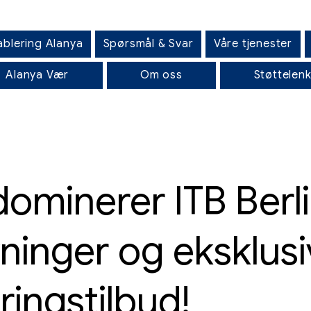
ablering Alanya
Spørsmål & Svar
Våre tjenester
Alanya Vær
Om oss
Støttelen
dominerer ITB Berli
ninger og eksklusi
ingstilbud!