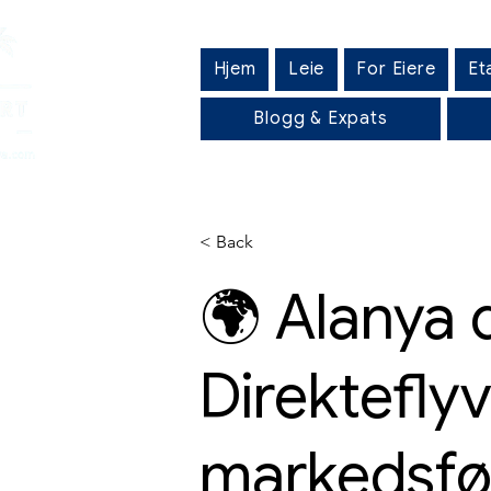
Hjem
Leie
For Eiere
Et
Blogg & Expats
< Back
🌍 Alanya 
Direkteflyv
markedsfør