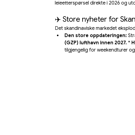
leieetterspørsel direkte i 2026 og ut
✈️ Store nyheter for Skan
Det skandinaviske markedet eksplod
Den store oppdateringen:
 St
(GZP) lufthavn innen 2027.
 * 
H
tilgjengelig for weekendturer o