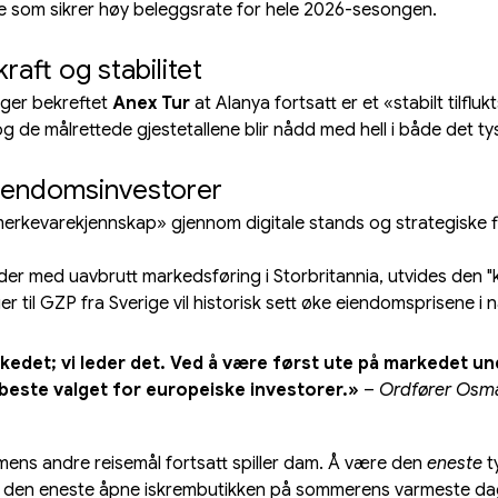
noe som sikrer høy beleggsrate for hele 2026-sesongen.
aft og stabilitet
nger bekreftet 
Anex Tur
 at Alanya fortsatt er et «stabilt tilflu
, og de målrettede gjestetallene blir nådd med hell i både det 
 eiendomsinvestorer
merkevarekjennskap» gjennom digitale stands og strategiske fly
r med uavbrutt markedsføring i Storbritannia, utvides den "k
ger til GZP fra Sverige vil historisk sett øke eiendomsprisene
edet; vi leder det. Ved å være først ute på markedet unde
t beste valget for europeiske investorer.»
 – 
Ordfører Osman
k mens andre reisemål fortsatt spiller dam. Å være den 
eneste
 
a den eneste åpne iskrembutikken på sommerens varmeste dag 