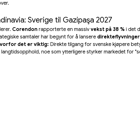
over.
dinavia: Sverige til Gazipaşa 2027
erer. 
Corendon
 rapporterte en massiv 
vekst på 38 %
 i det
rategiske samtaler har begynt for å lansere 
direkteflyvninger
vorfor det er viktig:
 Direkte tilgang for svenske kjøpere bety
g langtidsopphold, noe som ytterligere styrker markedet for 