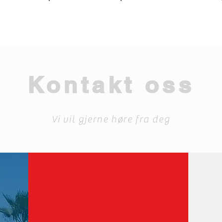
Kontakt oss
Vi vil gjerne høre fra deg