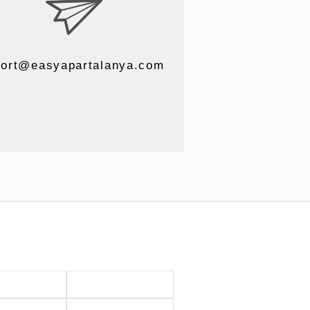
ort@easyapartalanya.com
 Merkevarenettverk & Tjenester
ed Stranden
Håndverker Alanya