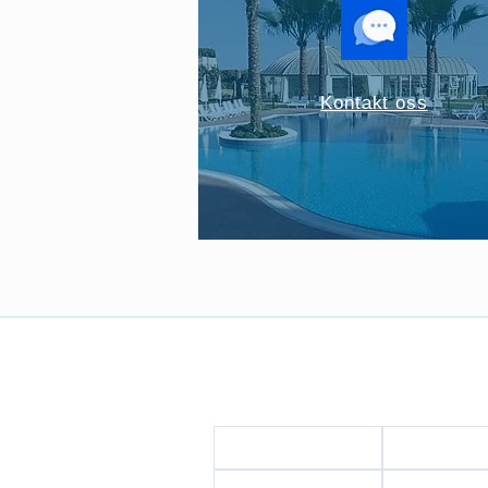
Kontakt oss
Om EasyApartAlanya
Startside
Om os