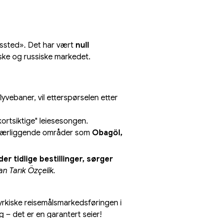
ktssted». Det har vært 
null 
tyske og russiske markedet.
vebaner, vil etterspørselen etter 
ortsiktige" leiesesongen.
 i nærliggende områder som 
Obagöl, 
r tidlige bestillinger, sørger 
 Tarık Özçelik.
tyrkiske reisemålsmarkedsføringen i 
– det er en garantert seier!