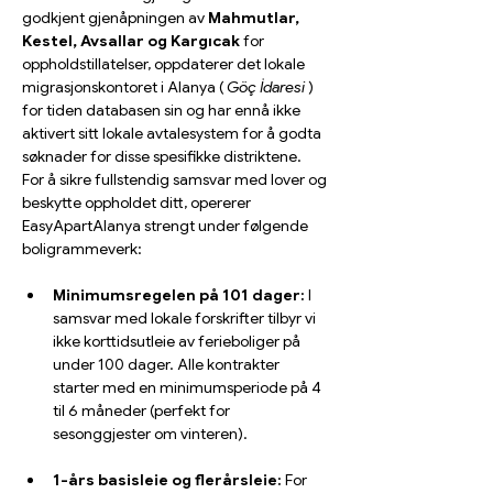
godkjent gjenåpningen av 
Mahmutlar, 
Kestel, Avsallar og Kargıcak
 for 
oppholdstillatelser, oppdaterer det lokale 
migrasjonskontoret i Alanya ( 
Göç İdaresi
 ) 
for tiden databasen sin og har ennå ikke 
aktivert sitt lokale avtalesystem for å godta 
søknader for disse spesifikke distriktene.
For å sikre fullstendig samsvar med lover og 
beskytte oppholdet ditt, opererer 
EasyApartAlanya strengt under følgende 
boligrammeverk:
Minimumsregelen på 101 dager:
 I 
samsvar med lokale forskrifter tilbyr vi 
ikke korttidsutleie av ferieboliger på 
under 100 dager. Alle kontrakter 
starter med en minimumsperiode på 4 
til 6 måneder (perfekt for 
sesonggjester om vinteren).
1-års basisleie og flerårsleie:
 For 