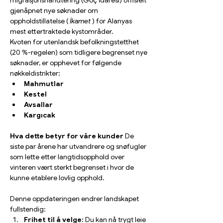
migrasjonshåndtering (Göç İdaresi) offisielt 
gjenåpnet nye søknader om 
oppholdstillatelse ( 
İkamet
 ) for Alanyas 
mest ettertraktede kystområder.
Kvoten for utenlandsk befolkningstetthet 
(20 %-regelen) som tidligere begrenset nye 
søknader, er opphevet for følgende 
nøkkeldistrikter:
Mahmutlar
Kestel
Avsallar
Kargıcak
Hva dette betyr for våre kunder
 De 
siste par årene har utvandrere og snøfugler 
som lette etter langtidsopphold over 
vinteren vært sterkt begrenset i hvor de 
kunne etablere lovlig opphold.
Denne oppdateringen endrer landskapet 
fullstendig:
Frihet til å velge:
 Du kan nå trygt leie 