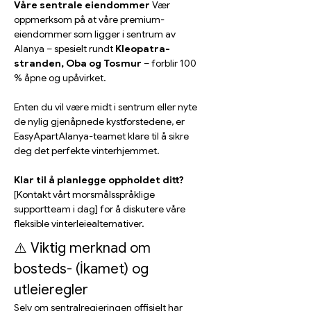
Våre sentrale eiendommer
 Vær 
oppmerksom på at våre premium-
eiendommer som ligger i sentrum av 
Alanya – spesielt rundt 
Kleopatra-
stranden, Oba og Tosmur
 – forblir 100 
% åpne og upåvirket.
Enten du vil være midt i sentrum eller nyte 
de nylig gjenåpnede kystforstedene, er 
EasyApartAlanya-teamet klare til å sikre 
deg det perfekte vinterhjemmet.
Klar til å planlegge oppholdet ditt?
[Kontakt vårt morsmålsspråklige 
supportteam i dag] for å diskutere våre 
fleksible vinterleiealternativer.
⚠️ Viktig merknad om 
bosteds- (İkamet) og 
utleieregler
Selv om sentralregjeringen offisielt har 