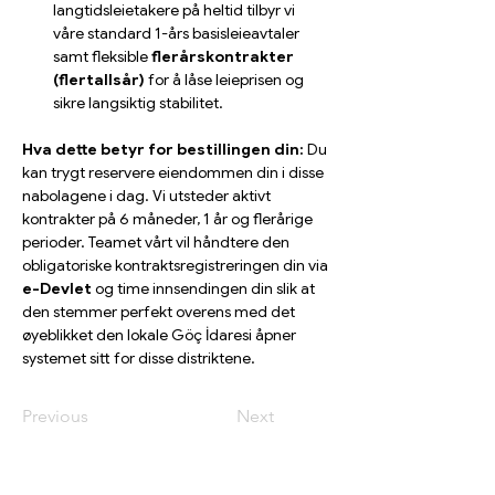
langtidsleietakere på heltid tilbyr vi 
våre standard 1-års basisleieavtaler 
samt fleksible 
flerårskontrakter 
(flertallsår)
 for å låse leieprisen og 
sikre langsiktig stabilitet.
Hva dette betyr for bestillingen din:
 Du 
kan trygt reservere eiendommen din i disse 
nabolagene i dag. Vi utsteder aktivt 
kontrakter på 6 måneder, 1 år og flerårige 
perioder. Teamet vårt vil håndtere den 
obligatoriske kontraktsregistreringen din via 
e-Devlet
 og time innsendingen din slik at 
den stemmer perfekt overens med det 
øyeblikket den lokale Göç İdaresi åpner 
systemet sitt for disse distriktene.
Previous
Next