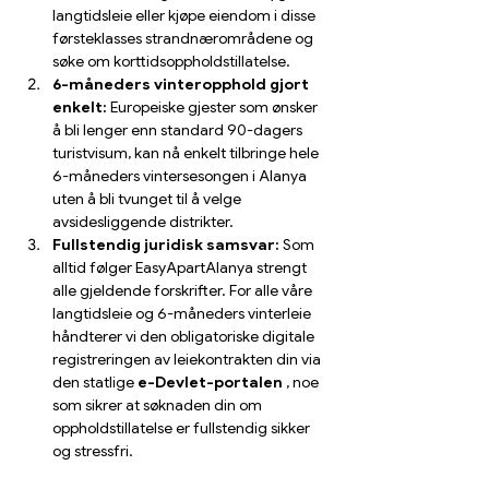
langtidsleie eller kjøpe eiendom i disse 
førsteklasses strandnærområdene og 
søke om korttidsoppholdstillatelse.
6-måneders vinteropphold gjort 
enkelt:
 Europeiske gjester som ønsker 
å bli lenger enn standard 90-dagers 
turistvisum, kan nå enkelt tilbringe hele 
6-måneders vintersesongen i Alanya 
uten å bli tvunget til å velge 
avsidesliggende distrikter.
Fullstendig juridisk samsvar:
 Som 
alltid følger EasyApartAlanya strengt 
alle gjeldende forskrifter. For alle våre 
langtidsleie og 6-måneders vinterleie 
håndterer vi den obligatoriske digitale 
registreringen av leiekontrakten din via 
den statlige 
e-Devlet-portalen
 , noe 
som sikrer at søknaden din om 
oppholdstillatelse er fullstendig sikker 
og stressfri.